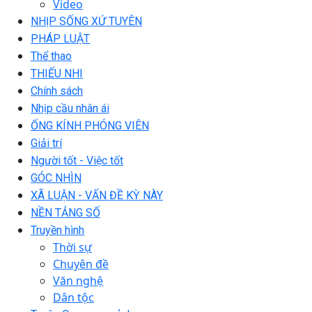
Video
NHỊP SỐNG XỨ TUYÊN
PHÁP LUẬT
Thể thao
THIẾU NHI
Chính sách
Nhịp cầu nhân ái
ỐNG KÍNH PHÓNG VIÊN
Giải trí
Người tốt - Việc tốt
GÓC NHÌN
XÃ LUẬN - VẤN ĐỀ KỲ NÀY
NỀN TẢNG SỐ
Truyền hình
Thời sự
Chuyên đề
Văn nghệ
Dân tộc