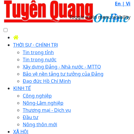
En |
Vi
Toggle main menu visibility
THỜI SỰ - CHÍNH TRỊ
Tin trong tỉnh
Tin trong nước
Xây dựng Đảng - Nhà nước - MTTQ
Bảo vệ nền tảng tư tưởng của Đảng
Đạo đức Hồ Chí Minh
KINH TẾ
Công nghiệp
Nông-Lâm nghiệp
Thương mại - Dịch vụ
Đầu tư
Nông thôn mới
XÃ HỘI