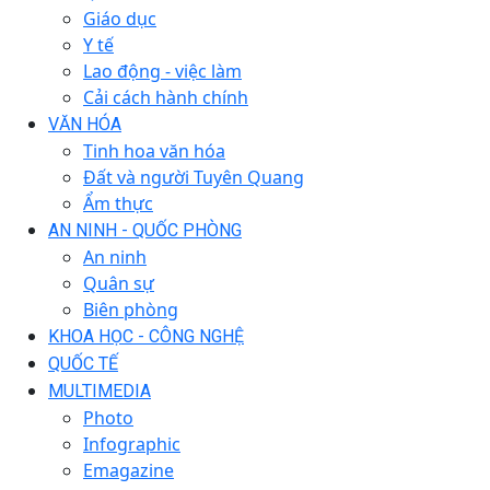
Giáo dục
Y tế
Lao động - việc làm
Cải cách hành chính
VĂN HÓA
Tinh hoa văn hóa
Đất và người Tuyên Quang
Ẩm thực
AN NINH - QUỐC PHÒNG
An ninh
Quân sự
Biên phòng
KHOA HỌC - CÔNG NGHỆ
QUỐC TẾ
MULTIMEDIA
Photo
Infographic
Emagazine