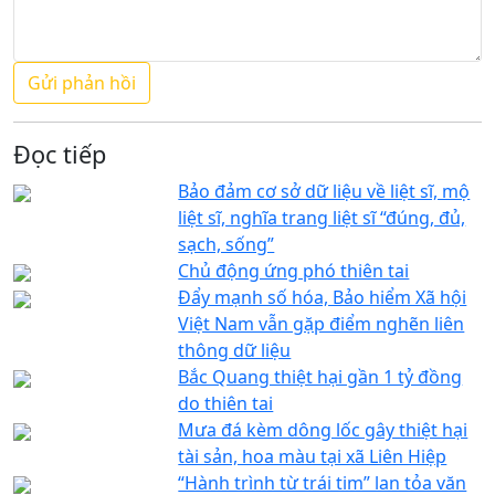
Đọc tiếp
Bảo đảm cơ sở dữ liệu về liệt sĩ, mộ
liệt sĩ, nghĩa trang liệt sĩ “đúng, đủ,
sạch, sống”
Chủ động ứng phó thiên tai
Đẩy mạnh số hóa, Bảo hiểm Xã hội
Việt Nam vẫn gặp điểm nghẽn liên
thông dữ liệu
Bắc Quang thiệt hại gần 1 tỷ đồng
do thiên tai
Mưa đá kèm dông lốc gây thiệt hại
tài sản, hoa màu tại xã Liên Hiệp
“Hành trình từ trái tim” lan tỏa văn