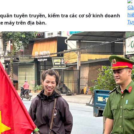
Gầ
hi
 quân tuyên truyền, kiểm tra các cơ sở kinh doanh
T
Tu
xe máy trên địa bàn.