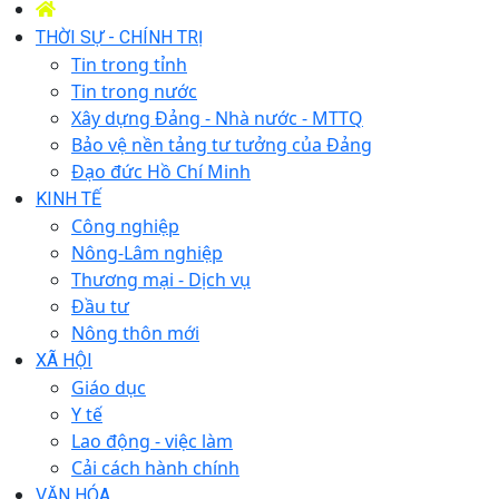
THỜI SỰ - CHÍNH TRỊ
Tin trong tỉnh
Tin trong nước
Xây dựng Đảng - Nhà nước - MTTQ
Bảo vệ nền tảng tư tưởng của Đảng
Đạo đức Hồ Chí Minh
KINH TẾ
Công nghiệp
Nông-Lâm nghiệp
Thương mại - Dịch vụ
Đầu tư
Nông thôn mới
XÃ HỘI
Giáo dục
Y tế
Lao động - việc làm
Cải cách hành chính
VĂN HÓA