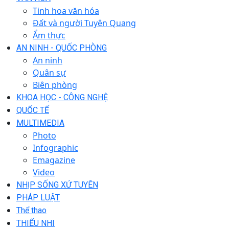
Tinh hoa văn hóa
Đất và người Tuyên Quang
Ẩm thực
AN NINH - QUỐC PHÒNG
An ninh
Quân sự
Biên phòng
KHOA HỌC - CÔNG NGHỆ
QUỐC TẾ
MULTIMEDIA
Photo
Infographic
Emagazine
Video
NHỊP SỐNG XỨ TUYÊN
PHÁP LUẬT
Thể thao
THIẾU NHI