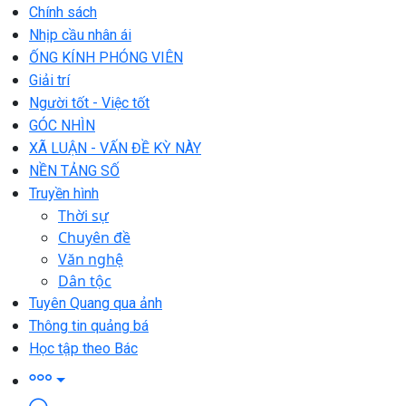
Chính sách
Nhịp cầu nhân ái
ỐNG KÍNH PHÓNG VIÊN
Giải trí
Người tốt - Việc tốt
GÓC NHÌN
XÃ LUẬN - VẤN ĐỀ KỲ NÀY
NỀN TẢNG SỐ
Truyền hình
Thời sự
Chuyên đề
Văn nghệ
Dân tộc
Tuyên Quang qua ảnh
Thông tin quảng bá
Học tập theo Bác