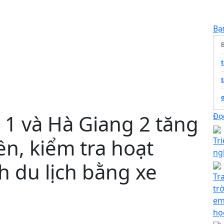
Bạ
t
1 và Hà Giang 2 tăng
Đọc
n, kiểm tra hoạt
Tri
ng
h du lịch bằng xe
Tr
tr
em
họ