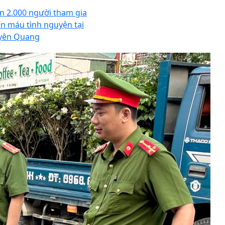
n 2.000 người tham gia
Mua
eSIM du lịch Việt Nam
ến máu tình nguyện tại
rang thông tin dự án
Vinhomes Hóc Môn
yên Quang