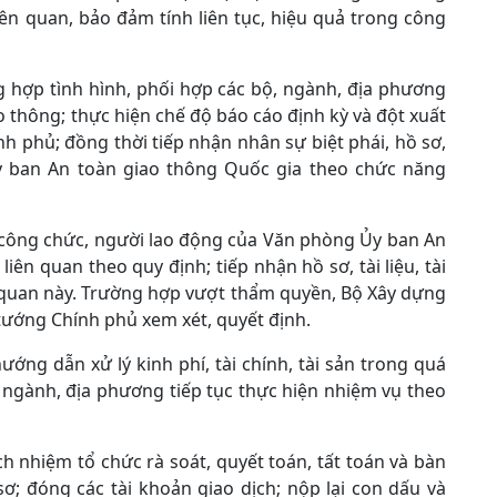
ên quan, bảo đảm tính liên tục, hiệu quả trong công
g hợp tình hình, phối hợp các bộ, ngành, địa phương
o thông; thực hiện chế độ báo cáo định kỳ và đột xuất
h phủ; đồng thời tiếp nhận nhân sự biệt phái, hồ sơ,
Ủy ban An toàn giao thông Quốc gia theo chức năng
í công chức, người lao động của Văn phòng Ủy ban An
ên quan theo quy định; tiếp nhận hồ sơ, tài liệu, tài
 cơ quan này. Trường hợp vượt thẩm quyền, Bộ Xây dựng
 tướng Chính phủ xem xét, quyết định.
ướng dẫn xử lý kinh phí, tài chính, tài sản trong quá
ộ, ngành, địa phương tiếp tục thực hiện nhiệm vụ theo
h nhiệm tổ chức rà soát, quyết toán, tất toán và bàn
 sơ; đóng các tài khoản giao dịch; nộp lại con dấu và