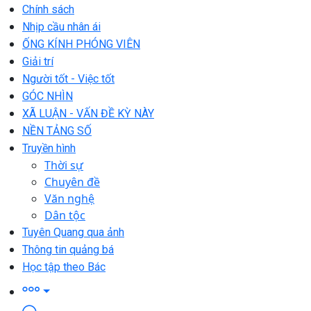
Chính sách
Nhịp cầu nhân ái
ỐNG KÍNH PHÓNG VIÊN
Giải trí
Người tốt - Việc tốt
GÓC NHÌN
XÃ LUẬN - VẤN ĐỀ KỲ NÀY
NỀN TẢNG SỐ
Truyền hình
Thời sự
Chuyên đề
Văn nghệ
Dân tộc
Tuyên Quang qua ảnh
Thông tin quảng bá
Học tập theo Bác