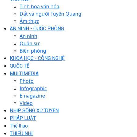
Tinh hoa văn hóa
Đất và người Tuyên Quang
Ẩm thực
AN NINH - QUỐC PHÒNG
An ninh
Quân sự
Biên phòng
KHOA HỌC - CÔNG NGHỆ
QUỐC TẾ
MULTIMEDIA
Photo
Infographic
Emagazine
Video
NHỊP SỐNG XỨ TUYÊN
PHÁP LUẬT
Thể thao
THIẾU NHI