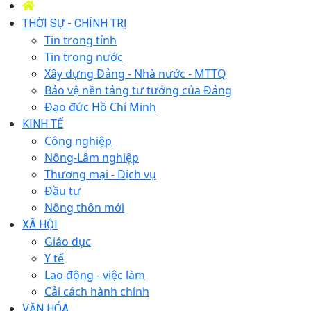
THỜI SỰ - CHÍNH TRỊ
Tin trong tỉnh
Tin trong nước
Xây dựng Đảng - Nhà nước - MTTQ
Bảo vệ nền tảng tư tưởng của Đảng
Đạo đức Hồ Chí Minh
KINH TẾ
Công nghiệp
Nông-Lâm nghiệp
Thương mại - Dịch vụ
Đầu tư
Nông thôn mới
XÃ HỘI
Giáo dục
Y tế
Lao động - việc làm
Cải cách hành chính
VĂN HÓA