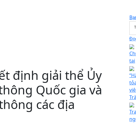
Bạ
T
Đọc
Ch
tai
t định giải thể Ủy
“Hà
tỏ
 thông Quốc gia và
vi
Trà
thông các địa
Tr
ng