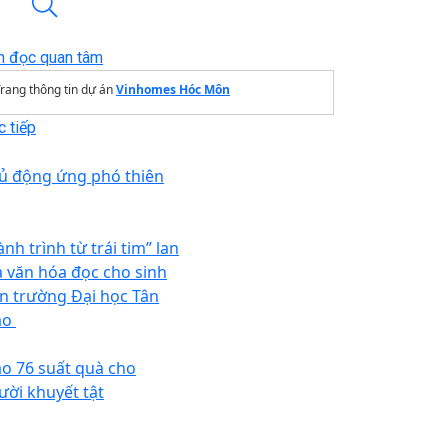
n đọc quan tâm
rang thông tin dự án
Vinhomes Hóc Môn
 tiếp
ủ động ứng phó thiên
nh trình từ trái tim” lan
a văn hóa đọc cho sinh
ên trường Đại học Tân
o ​
ao 76 suất quà cho
ười khuyết tật