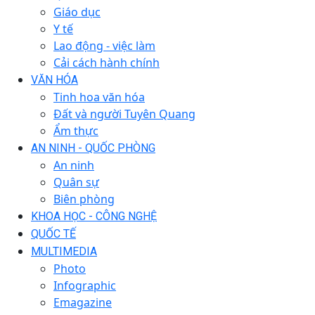
Giáo dục
Y tế
Lao động - việc làm
Cải cách hành chính
VĂN HÓA
Tinh hoa văn hóa
Đất và người Tuyên Quang
Ẩm thực
AN NINH - QUỐC PHÒNG
An ninh
Quân sự
Biên phòng
KHOA HỌC - CÔNG NGHỆ
QUỐC TẾ
MULTIMEDIA
Photo
Infographic
Emagazine