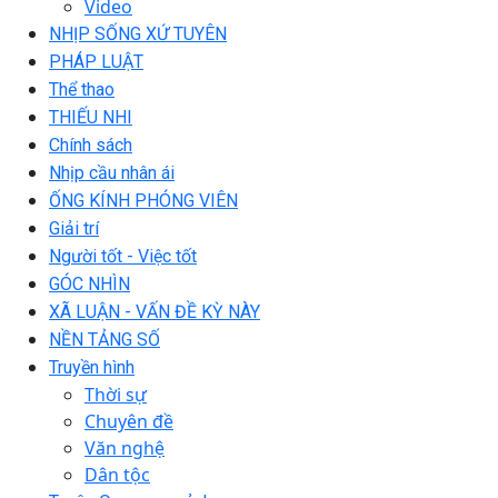
Video
NHỊP SỐNG XỨ TUYÊN
PHÁP LUẬT
Thể thao
THIẾU NHI
Chính sách
Nhịp cầu nhân ái
ỐNG KÍNH PHÓNG VIÊN
Giải trí
Người tốt - Việc tốt
GÓC NHÌN
XÃ LUẬN - VẤN ĐỀ KỲ NÀY
NỀN TẢNG SỐ
Truyền hình
Thời sự
Chuyên đề
Văn nghệ
Dân tộc