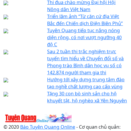
Thi đua chào mừng Đại hội Hội
Nông dân Việt Nam
Triển lãm ảnh “Từ căn cứ địa Việt
Bắc đến Chiến dịch Điện Biên Phủ”
Tuyên Quang tiếp tục nắng nóng
diện rộng, có nơi vượt ngưỡng 40
độ C
Sau 2 tuần thi trắc nghiệm trực
tuyến tìm hiểu về Chuyển đổi số và
Phong trào Bình dân học vụ số có
142.874 người tham gia thi
Hướng tới xây dựng trung tâm đào
tạo nghề chất lượng cao cấp vùng
Tặng 30 con bò sinh sản cho hộ
khuyết tật, hộ nghèo xã Yên Nguyên
© 2020
Báo Tuyên Quang Online
- Cơ quan chủ quản: