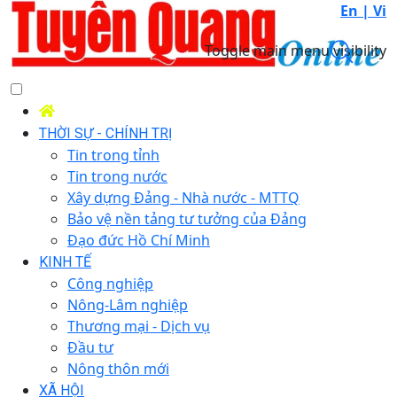
En |
Vi
Toggle main menu visibility
THỜI SỰ - CHÍNH TRỊ
Tin trong tỉnh
Tin trong nước
Xây dựng Đảng - Nhà nước - MTTQ
Bảo vệ nền tảng tư tưởng của Đảng
Đạo đức Hồ Chí Minh
KINH TẾ
Công nghiệp
Nông-Lâm nghiệp
Thương mại - Dịch vụ
Đầu tư
Nông thôn mới
XÃ HỘI