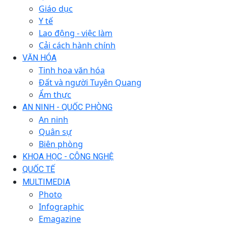
Giáo dục
Y tế
Lao động - việc làm
Cải cách hành chính
VĂN HÓA
Tinh hoa văn hóa
Đất và người Tuyên Quang
Ẩm thực
AN NINH - QUỐC PHÒNG
An ninh
Quân sự
Biên phòng
KHOA HỌC - CÔNG NGHỆ
QUỐC TẾ
MULTIMEDIA
Photo
Infographic
Emagazine