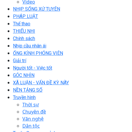
Video
NHỊP SỐNG XỨ TUYÊN
PHÁP LUẬT
Thể thao
THIẾU NHI
Chính sách
Nhịp cầu nhân ái
ỐNG KÍNH PHÓNG VIÊN
Giải trí
Người tốt - Việc tốt
GÓC NHÌN
XÃ LUẬN - VẤN ĐỀ KỲ NÀY
NỀN TẢNG SỐ
Truyền hình
Thời sự
Chuyên đề
Văn nghệ
Dân tộc