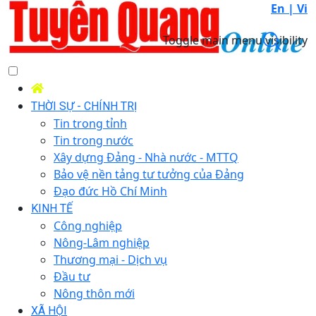
En |
Vi
Toggle main menu visibility
THỜI SỰ - CHÍNH TRỊ
Tin trong tỉnh
Tin trong nước
Xây dựng Đảng - Nhà nước - MTTQ
Bảo vệ nền tảng tư tưởng của Đảng
Đạo đức Hồ Chí Minh
KINH TẾ
Công nghiệp
Nông-Lâm nghiệp
Thương mại - Dịch vụ
Đầu tư
Nông thôn mới
XÃ HỘI