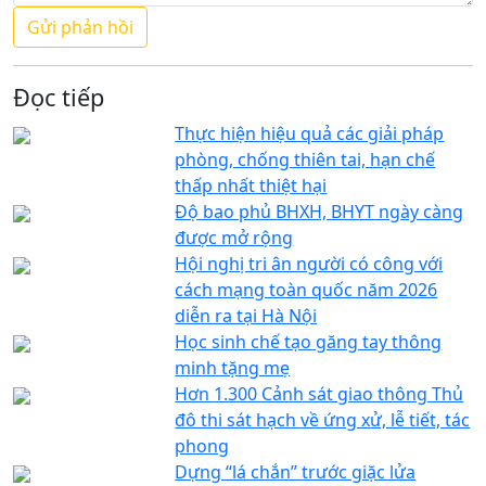
Đọc tiếp
Thực hiện hiệu quả các giải pháp
phòng, chống thiên tai, hạn chế
thấp nhất thiệt hại
Độ bao phủ BHXH, BHYT ngày càng
được mở rộng
Hội nghị tri ân người có công với
cách mạng toàn quốc năm 2026
diễn ra tại Hà Nội
Học sinh chế tạo găng tay thông
minh tặng mẹ
Hơn 1.300 Cảnh sát giao thông Thủ
đô thi sát hạch về ứng xử, lễ tiết, tác
phong
Dựng “lá chắn” trước giặc lửa