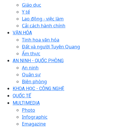
Giáo dục
Y tế
Lao động - việc làm
Cải cách hành chính
VĂN HÓA
Tinh hoa văn hóa
Đất và người Tuyên Quang
Ẩm thực
AN NINH - QUỐC PHÒNG
An ninh
Quân sự
Biên phòng
KHOA HỌC - CÔNG NGHỆ
QUỐC TẾ
MULTIMEDIA
Photo
Infographic
Emagazine