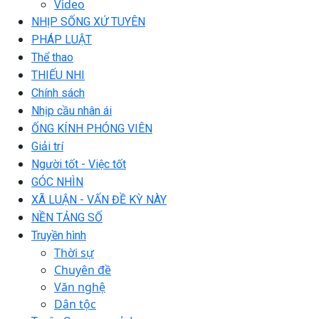
Video
NHỊP SỐNG XỨ TUYÊN
PHÁP LUẬT
Thể thao
THIẾU NHI
Chính sách
Nhịp cầu nhân ái
ỐNG KÍNH PHÓNG VIÊN
Giải trí
Người tốt - Việc tốt
GÓC NHÌN
XÃ LUẬN - VẤN ĐỀ KỲ NÀY
NỀN TẢNG SỐ
Truyền hình
Thời sự
Chuyên đề
Văn nghệ
Dân tộc