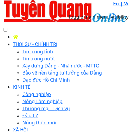
En |
Vi
Toggle main menu visibility
THỜI SỰ - CHÍNH TRỊ
Tin trong tỉnh
Tin trong nước
Xây dựng Đảng - Nhà nước - MTTQ
Bảo vệ nền tảng tư tưởng của Đảng
Đạo đức Hồ Chí Minh
KINH TẾ
Công nghiệp
Nông-Lâm nghiệp
Thương mại - Dịch vụ
Đầu tư
Nông thôn mới
XÃ HỘI