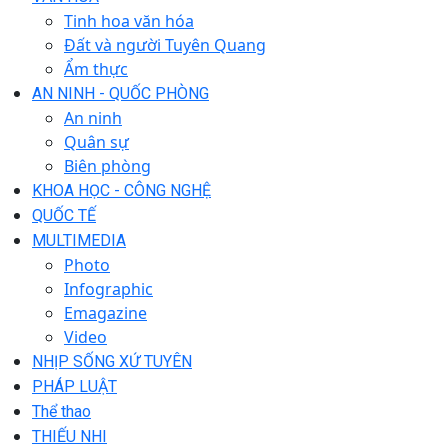
Tinh hoa văn hóa
Đất và người Tuyên Quang
Ẩm thực
AN NINH - QUỐC PHÒNG
An ninh
Quân sự
Biên phòng
KHOA HỌC - CÔNG NGHỆ
QUỐC TẾ
MULTIMEDIA
Photo
Infographic
Emagazine
Video
NHỊP SỐNG XỨ TUYÊN
PHÁP LUẬT
Thể thao
THIẾU NHI