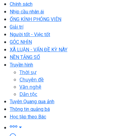
Chính sách
Nhịp cầu nhân ái
ỐNG KÍNH PHÓNG VIÊN
Giải trí
Người tốt - Việc tốt
GÓC NHÌN
XÃ LUẬN - VẤN ĐỀ KỲ NÀY
NỀN TẢNG SỐ
Truyền hình
Thời sự
Chuyên đề
Văn nghệ
Dân tộc
Tuyên Quang qua ảnh
Thông tin quảng bá
Học tập theo Bác