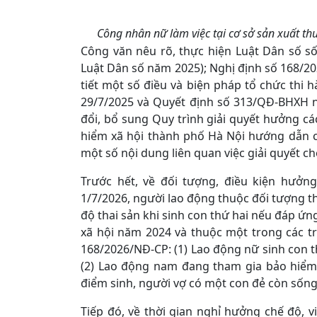
Công nhân nữ làm việc tại cơ sở sản xuất t
Công văn nêu rõ, thực hiện Luật Dân số số
Luật Dân số năm 2025); Nghị định số 168/2
tiết một số điều và biện pháp tổ chức thi
29/7/2025 và Quyết định số 313/QĐ-BHXH n
đổi, bổ sung Quy trình giải quyết hưởng cá
hiểm xã hội thành phố Hà Nội hướng dẫn c
một số nội dung liên quan việc giải quyết chế
Trước hết, về đối tượng, điều kiện hưởng
1/7/2026, người lao động thuộc đối tượng t
độ thai sản khi sinh con thứ hai nếu đáp ứn
xã hội năm 2024 và thuộc một trong các t
168/2026/NĐ-CP: (1) Lao động nữ sinh con t
(2) Lao động nam đang tham gia bảo hiểm x
điểm sinh, người vợ có một con đẻ còn sống
Tiếp đó, về thời gian nghỉ hưởng chế độ, 