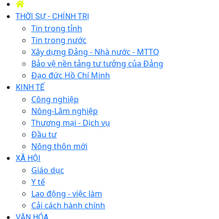
THỜI SỰ - CHÍNH TRỊ
Tin trong tỉnh
Tin trong nước
Xây dựng Đảng - Nhà nước - MTTQ
Bảo vệ nền tảng tư tưởng của Đảng
Đạo đức Hồ Chí Minh
KINH TẾ
Công nghiệp
Nông-Lâm nghiệp
Thương mại - Dịch vụ
Đầu tư
Nông thôn mới
XÃ HỘI
Giáo dục
Y tế
Lao động - việc làm
Cải cách hành chính
VĂN HÓA