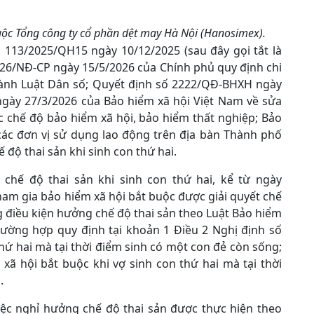
huộc Tổng công ty cổ phần dệt may Hà Nội (Hanosimex).
 113/2025/QH15 ngày 10/12/2025 (sau đây gọi tắt là
026/NĐ-CP ngày 15/5/2026 của Chính phủ quy định chi
 hành Luật Dân số; Quyết định số 2222/QĐ-BHXH ngày
gày 27/3/2026 của Bảo hiểm xã hội Việt Nam về sửa
c chế độ bảo hiểm xã hội, bảo hiểm thất nghiệp; Bảo
ác đơn vị sử dụng lao động trên địa bàn Thành phố
 độ thai sản khi sinh con thứ hai.
 chế độ thai sản khi sinh con thứ hai, kể từ ngày
ham gia bảo hiểm xã hội bắt buộc được giải quyết chế
g điều kiện hưởng chế độ thai sản theo Luật Bảo hiểm
rường hợp quy định tại khoản 1 Điều 2 Nghị định số
hứ hai mà tại thời điểm sinh có một con đẻ còn sống;
ã hội bắt buộc khi vợ sinh con thứ hai mà tại thời
.
việc nghỉ hưởng chế độ thai sản được thực hiện theo