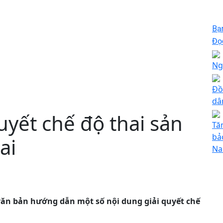
Bạ
Đọc
Ng
Đồ
dâ
yết chế độ thai sản
Tă
bả
ai
Na
văn bản hướng dẫn một số nội dung giải quyết chế