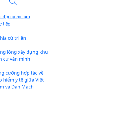
n đọc quan tâm
 tiếp
hĩa cử tri ân
ng lòng xây dựng khu
n cư văn minh
ng cường hợp tác về
o hiểm y tế giữa Việt
m và Đan Mạch