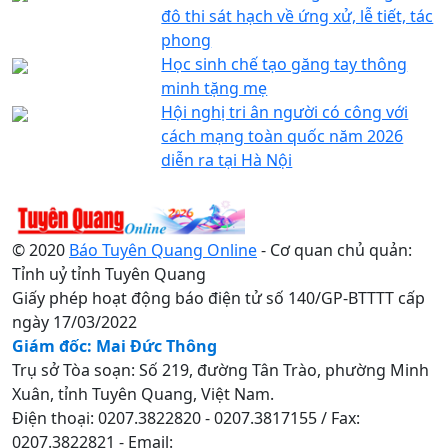
đô thi sát hạch về ứng xử, lễ tiết, tác
phong
Học sinh chế tạo găng tay thông
minh tặng mẹ
Hội nghị tri ân người có công với
cách mạng toàn quốc năm 2026
diễn ra tại Hà Nội
© 2020
Báo Tuyên Quang Online
- Cơ quan chủ quản:
Tỉnh uỷ tỉnh Tuyên Quang
Giấy phép hoạt động báo điện tử số 140/GP-BTTTT cấp
ngày 17/03/2022
Giám đốc: Mai Đức Thông
Trụ sở Tòa soạn: Số 219, đường Tân Trào, phường Minh
Xuân, tỉnh Tuyên Quang, Việt Nam.
Điện thoại: 0207.3822820 - 0207.3817155 / Fax:
0207.3822821 - Email: