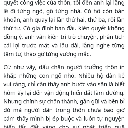
quyết công việc của thôn, tối đến anh lại lặng
lẽ đi từng ngõ, gõ từng nhà. Có hộ còn băn
khoăn, anh quay lại lần thứ hai, thứ ba, rồi lần
thứ tư. Có gia đình ban đầu kiên quyết không
đồng ý, anh vẫn kiên trì trò chuyện, phân tích
cái lợi trước mắt và lâu dài, lắng nghe từng
tâm tư, tháo gỡ từng vướng mắc.
Cứ như vậy, dấu chân người trưởng thôn in
khắp những con ngõ nhỏ. Nhiều hộ dân kể
vui rằng, chỉ cần thấy anh bước vào sân là biết
hôm ấy lại đến vận động hiến đất làm đường.
Nhưng chính sự chân thành, gần gũi và bền bỉ
đó mà người dân trong thôn chưa bao giờ
cảm thấy mình bị ép buộc và luôn tự nguyện
hiến tấc đất vàng cho sự phát triển quê