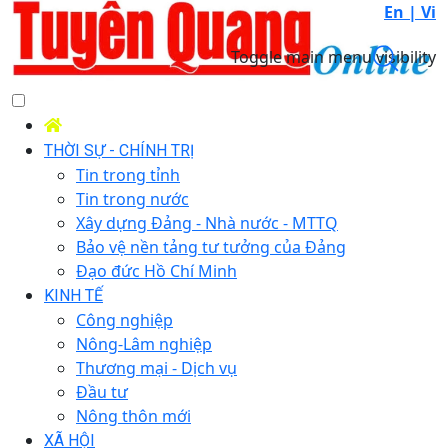
En |
Vi
Toggle main menu visibility
THỜI SỰ - CHÍNH TRỊ
Tin trong tỉnh
Tin trong nước
Xây dựng Đảng - Nhà nước - MTTQ
Bảo vệ nền tảng tư tưởng của Đảng
Đạo đức Hồ Chí Minh
KINH TẾ
Công nghiệp
Nông-Lâm nghiệp
Thương mại - Dịch vụ
Đầu tư
Nông thôn mới
XÃ HỘI