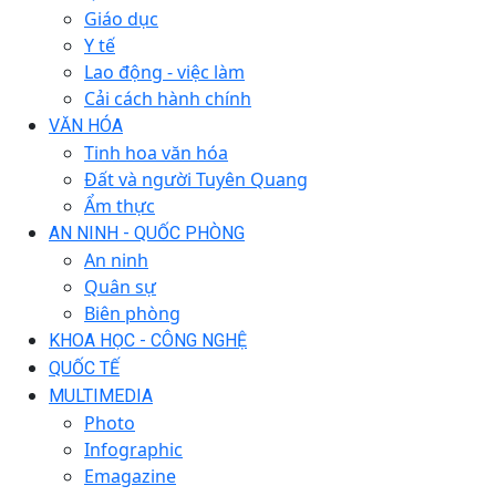
Giáo dục
Y tế
Lao động - việc làm
Cải cách hành chính
VĂN HÓA
Tinh hoa văn hóa
Đất và người Tuyên Quang
Ẩm thực
AN NINH - QUỐC PHÒNG
An ninh
Quân sự
Biên phòng
KHOA HỌC - CÔNG NGHỆ
QUỐC TẾ
MULTIMEDIA
Photo
Infographic
Emagazine