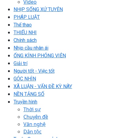
Video
NHỊP SỐNG XỨ TUYÊN
PHÁP LUẬT
Thể thao
THIẾU NHI
Chính sách
Nhịp cầu nhân ái
ỐNG KÍNH PHÓNG VIÊN
Giải trí
Người tốt - Việc tốt
GÓC NHÌN
XÃ LUẬN - VẤN ĐỀ KỲ NÀY
NỀN TẢNG SỐ
Truyền hình
Thời sự
Chuyên đề
Văn nghệ
Dân tộc