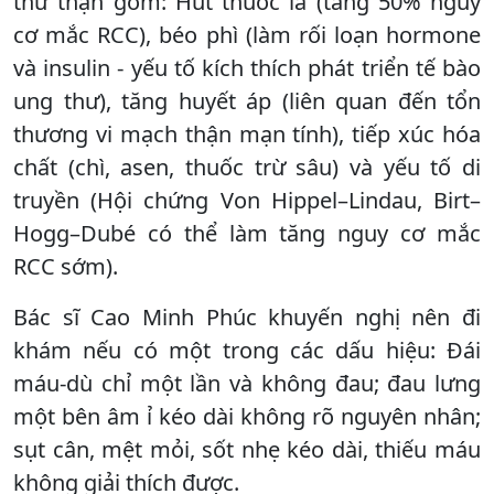
thư thận gồm: Hút thuốc lá (tăng 50% nguy
cơ mắc RCC), béo phì (làm rối loạn hormone
và insulin - yếu tố kích thích phát triển tế bào
ung thư), tăng huyết áp (liên quan đến tổn
thương vi mạch thận mạn tính), tiếp xúc hóa
chất (chì, asen, thuốc trừ sâu) và yếu tố di
truyền (Hội chứng Von Hippel–Lindau, Birt–
Hogg–Dubé có thể làm tăng nguy cơ mắc
RCC sớm).
Bác sĩ Cao Minh Phúc khuyến nghị nên đi
khám nếu có một trong các dấu hiệu: Đái
máu-dù chỉ một lần và không đau; đau lưng
một bên âm ỉ kéo dài không rõ nguyên nhân;
sụt cân, mệt mỏi, sốt nhẹ kéo dài, thiếu máu
không giải thích được.