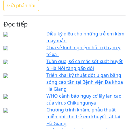
Đọc tiếp
Điều kỳ diệu cho những trẻ em kém
may mắn
Chia sẻ kinh nghiệm hỗ trợ trạm y
tế xã
Tuần qua, số ca mắc sốt xuất huyết
ở Hà Nội tăng gấp đôi
Triển khai kỹ thuật đốt u gan bằng
sóng cao tần tại Bệnh viện Đa khoa
Hà Giang
WHO cảnh báo nguy cơ lây lan cao
của virus Chikungunya
Chương trình khám, phẫu thuật
miễn phí cho trẻ em khuyết tật tại
Hà Giang