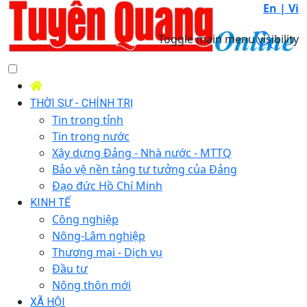
En |
Vi
Toggle main menu visibility
THỜI SỰ - CHÍNH TRỊ
Tin trong tỉnh
Tin trong nước
Xây dựng Đảng - Nhà nước - MTTQ
Bảo vệ nền tảng tư tưởng của Đảng
Đạo đức Hồ Chí Minh
KINH TẾ
Công nghiệp
Nông-Lâm nghiệp
Thương mại - Dịch vụ
Đầu tư
Nông thôn mới
XÃ HỘI