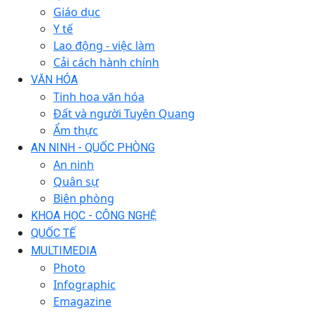
Giáo dục
Y tế
Lao động - việc làm
Cải cách hành chính
VĂN HÓA
Tinh hoa văn hóa
Đất và người Tuyên Quang
Ẩm thực
AN NINH - QUỐC PHÒNG
An ninh
Quân sự
Biên phòng
KHOA HỌC - CÔNG NGHỆ
QUỐC TẾ
MULTIMEDIA
Photo
Infographic
Emagazine