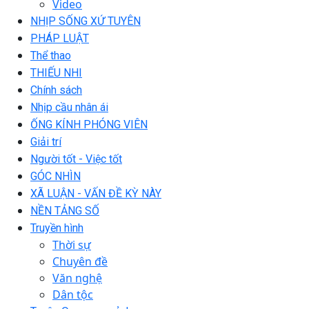
Video
NHỊP SỐNG XỨ TUYÊN
PHÁP LUẬT
Thể thao
THIẾU NHI
Chính sách
Nhịp cầu nhân ái
ỐNG KÍNH PHÓNG VIÊN
Giải trí
Người tốt - Việc tốt
GÓC NHÌN
XÃ LUẬN - VẤN ĐỀ KỲ NÀY
NỀN TẢNG SỐ
Truyền hình
Thời sự
Chuyên đề
Văn nghệ
Dân tộc