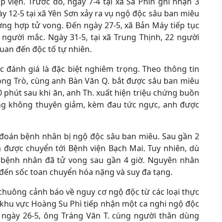
 viện. Trước đó, ngày 7-4 tại xã Sà Phìn ghi nhận 3
y 12-5 tại xã Yên Sơn xảy ra vụ ngộ độc sâu ban miêu
ờng hợp tử vong. Đến ngày 27-5, xã Bản Máy tiếp tục
người mắc. Ngày 31-5, tại xã Trung Thịnh, 22 người
uan đến độc tố tự nhiên.
c đánh giá là đặc biệt nghiêm trọng. Theo thông tin
Đồng Trò, cùng anh Bàn Văn Q. bắt được sâu ban miêu
 phút sau khi ăn, anh Th. xuất hiện triệu chứng buồn
ạng không thuyên giảm, kèm đau tức ngực, anh được
n đoán bệnh nhân bị ngộ độc sâu ban miêu. Sau gần 2
à được chuyển tới Bệnh viện Bạch Mai. Tuy nhiên, dù
ực, bệnh nhân đã tử vong sau gần 4 giờ. Nguyên nhân
đến sốc toan chuyển hóa nặng và suy đa tạng.
i chuông cảnh báo về nguy cơ ngộ độc từ các loại thực
 khu vực Hoàng Su Phì tiếp nhận một ca nghi ngộ độc
 ngày 26-5, ông Tráng Văn T. cùng người thân dùng