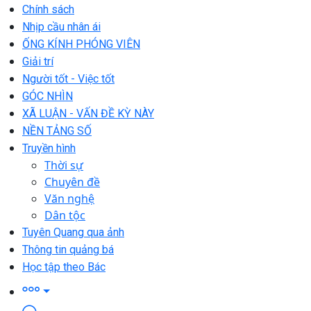
Chính sách
Nhịp cầu nhân ái
ỐNG KÍNH PHÓNG VIÊN
Giải trí
Người tốt - Việc tốt
GÓC NHÌN
XÃ LUẬN - VẤN ĐỀ KỲ NÀY
NỀN TẢNG SỐ
Truyền hình
Thời sự
Chuyên đề
Văn nghệ
Dân tộc
Tuyên Quang qua ảnh
Thông tin quảng bá
Học tập theo Bác