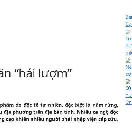
Bạ
Đọc
Tr
đư
mi
Nâ
ăn “hái lượm”
cơ
60
hu
ứn
 phẩm do độc tố tự nhiên, đặc biệt là nấm rừng,
ều địa phương trên địa bàn tỉnh. Nhiều ca ngộ độc
ùng cao khiến nhiều người phải nhập viện cấp cứu,