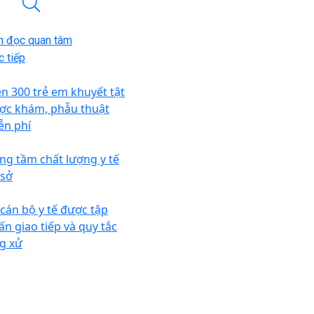
n đọc quan tâm
 tiếp
ên 300 trẻ em khuyết tật
ợc khám, phẫu thuật
ễn phí
ng tầm chất lượng y tế
 sở
 cán bộ y tế được tập
ấn giao tiếp và quy tắc
g xử