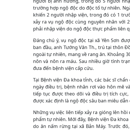
người bị ảnh hưởng, trong đó 5 người nhập
trường hợp ngộ độc do độc tố tự nhiên. Ngà
khiến 2 người nhập viện, trong đó có 1 trư
xảy ra vụ ngộ độc cùng nguyên nhân với 2 
phải nhập viện do ngộ độc thực phẩm liên q
Đáng chú ý, vụ ngộ độc tại xã Yên Sơn đượ
ban đầu, anh Tướng Văn Th., trú tại thôn 
ngoài tự nhiên, mang về rang ăn. Khoảng 30
nôn và nôn ra máu. Sau nhiều giờ tình tr
đưa đến bệnh viện cấp cứu.
Tại Bệnh viện Đa khoa tỉnh, các bác sĩ chẩ
ngày điều trị, bệnh nhân rơi vào hôn mê v
tiếp tục được theo dõi và điều trị tích c
được xác định là ngộ độc sâu ban miêu dẫn 
Những vụ việc liên tiếp xảy ra gióng lên hồ
phẩm tự nhiên. Mới đây, Bệnh viện Đa khoa
do ăn nấm rừng tại xã Bản Máy. Trước đó,