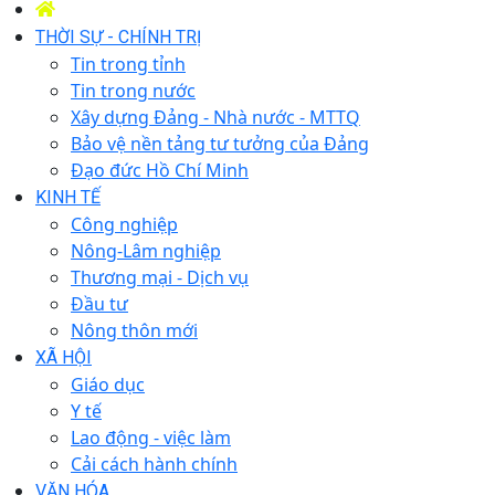
THỜI SỰ - CHÍNH TRỊ
Tin trong tỉnh
Tin trong nước
Xây dựng Đảng - Nhà nước - MTTQ
Bảo vệ nền tảng tư tưởng của Đảng
Đạo đức Hồ Chí Minh
KINH TẾ
Công nghiệp
Nông-Lâm nghiệp
Thương mại - Dịch vụ
Đầu tư
Nông thôn mới
XÃ HỘI
Giáo dục
Y tế
Lao động - việc làm
Cải cách hành chính
VĂN HÓA