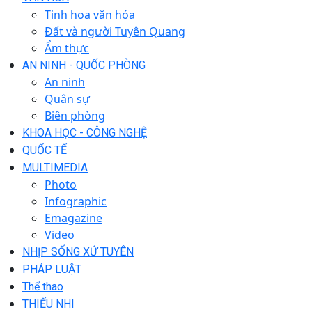
Tinh hoa văn hóa
Đất và người Tuyên Quang
Ẩm thực
AN NINH - QUỐC PHÒNG
An ninh
Quân sự
Biên phòng
KHOA HỌC - CÔNG NGHỆ
QUỐC TẾ
MULTIMEDIA
Photo
Infographic
Emagazine
Video
NHỊP SỐNG XỨ TUYÊN
PHÁP LUẬT
Thể thao
THIẾU NHI