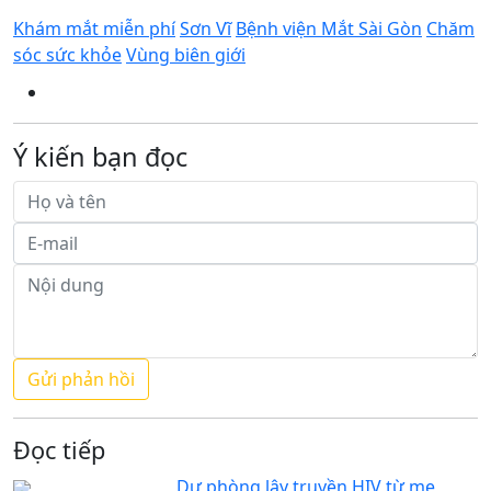
Khám mắt miễn phí
Sơn Vĩ
Bệnh viện Mắt Sài Gòn
Chăm
sóc sức khỏe
Vùng biên giới
Ý kiến bạn đọc
Đọc tiếp
Dự phòng lây truyền HIV từ mẹ