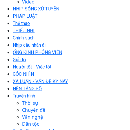
Video
NHỊP SỐNG XỨ TUYÊN
PHÁP LUẬT
Thể thao
THIẾU NHI
Chính sách
Nhịp cầu nhân ái
ỐNG KÍNH PHÓNG VIÊN
Giải trí
Người tốt - Việc tốt
GÓC NHÌN
XÃ LUẬN - VẤN ĐỀ KỲ NÀY
NỀN TẢNG SỐ
Truyền hình
Thời sự
Chuyên đề
Văn nghệ
Dân tộc