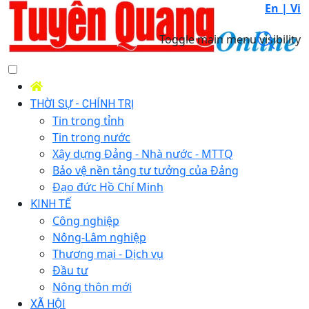
En |
Vi
Toggle main menu visibility
THỜI SỰ - CHÍNH TRỊ
Tin trong tỉnh
Tin trong nước
Xây dựng Đảng - Nhà nước - MTTQ
Bảo vệ nền tảng tư tưởng của Đảng
Đạo đức Hồ Chí Minh
KINH TẾ
Công nghiệp
Nông-Lâm nghiệp
Thương mại - Dịch vụ
Đầu tư
Nông thôn mới
XÃ HỘI