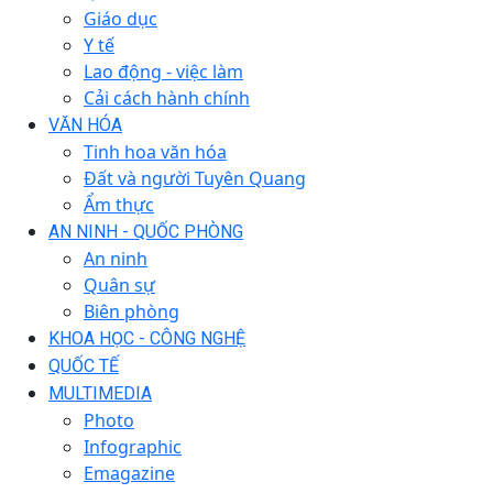
Giáo dục
Y tế
Lao động - việc làm
Cải cách hành chính
VĂN HÓA
Tinh hoa văn hóa
Đất và người Tuyên Quang
Ẩm thực
AN NINH - QUỐC PHÒNG
An ninh
Quân sự
Biên phòng
KHOA HỌC - CÔNG NGHỆ
QUỐC TẾ
MULTIMEDIA
Photo
Infographic
Emagazine