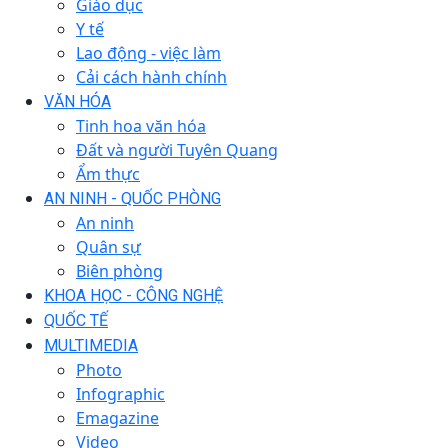
Giáo dục
Y tế
Lao động - việc làm
Cải cách hành chính
VĂN HÓA
Tinh hoa văn hóa
Đất và người Tuyên Quang
Ẩm thực
AN NINH - QUỐC PHÒNG
An ninh
Quân sự
Biên phòng
KHOA HỌC - CÔNG NGHỆ
QUỐC TẾ
MULTIMEDIA
Photo
Infographic
Emagazine
Video