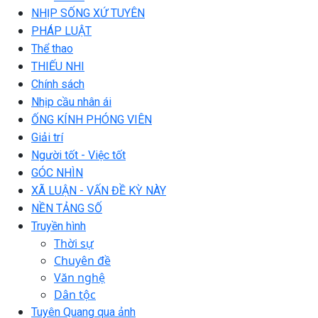
NHỊP SỐNG XỨ TUYÊN
PHÁP LUẬT
Thể thao
THIẾU NHI
Chính sách
Nhịp cầu nhân ái
ỐNG KÍNH PHÓNG VIÊN
Giải trí
Người tốt - Việc tốt
GÓC NHÌN
XÃ LUẬN - VẤN ĐỀ KỲ NÀY
NỀN TẢNG SỐ
Truyền hình
Thời sự
Chuyên đề
Văn nghệ
Dân tộc
Tuyên Quang qua ảnh