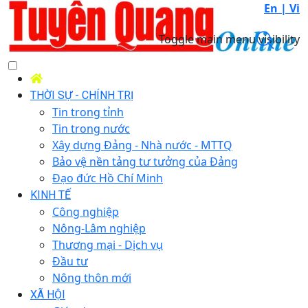
En |
Vi
Toggle main menu visibility
THỜI SỰ - CHÍNH TRỊ
Tin trong tỉnh
Tin trong nước
Xây dựng Đảng - Nhà nước - MTTQ
Bảo vệ nền tảng tư tưởng của Đảng
Đạo đức Hồ Chí Minh
KINH TẾ
Công nghiệp
Nông-Lâm nghiệp
Thương mại - Dịch vụ
Đầu tư
Nông thôn mới
XÃ HỘI