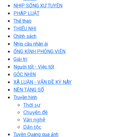
NHỊP SỐNG XỨ TUYÊN
PHÁP LUẬT
Thể thao
THIẾU NHI
Chính sách
Nhịp cầu nhân ái
ỐNG KÍNH PHÓNG VIÊN
Giải trí
Người tốt - Việc tốt
GÓC NHÌN
XÃ LUẬN - VẤN ĐỀ KỲ NÀY
NỀN TẢNG SỐ
Truyền hình
Thời sự
Chuyên đề
Văn nghệ
Dân tộc
Tuyên Quang qua ảnh