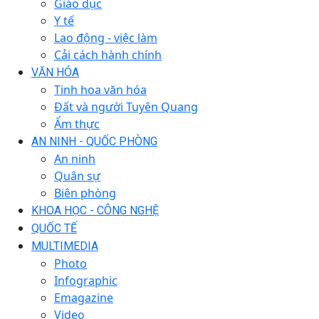
Giáo dục
Y tế
Lao động - việc làm
Cải cách hành chính
VĂN HÓA
Tinh hoa văn hóa
Đất và người Tuyên Quang
Ẩm thực
AN NINH - QUỐC PHÒNG
An ninh
Quân sự
Biên phòng
KHOA HỌC - CÔNG NGHỆ
QUỐC TẾ
MULTIMEDIA
Photo
Infographic
Emagazine
Video