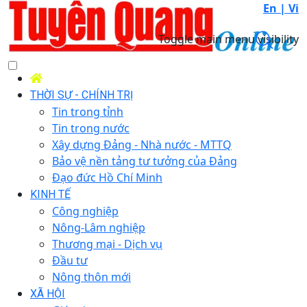
En |
Vi
Toggle main menu visibility
THỜI SỰ - CHÍNH TRỊ
Tin trong tỉnh
Tin trong nước
Xây dựng Đảng - Nhà nước - MTTQ
Bảo vệ nền tảng tư tưởng của Đảng
Đạo đức Hồ Chí Minh
KINH TẾ
Công nghiệp
Nông-Lâm nghiệp
Thương mại - Dịch vụ
Đầu tư
Nông thôn mới
XÃ HỘI