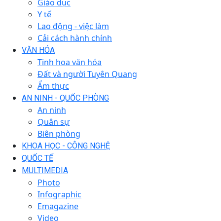
Giáo dục
Y tế
Lao động - việc làm
Cải cách hành chính
VĂN HÓA
Tinh hoa văn hóa
Đất và người Tuyên Quang
Ẩm thực
AN NINH - QUỐC PHÒNG
An ninh
Quân sự
Biên phòng
KHOA HỌC - CÔNG NGHỆ
QUỐC TẾ
MULTIMEDIA
Photo
Infographic
Emagazine
Video