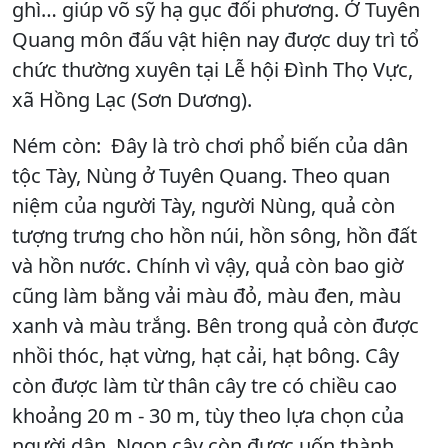
ghì… giúp võ sỹ hạ gục đối phương. Ở Tuyên
Quang môn đấu vật hiện nay được duy trì tổ
chức thường xuyên tại Lễ hội Đình Thọ Vực,
xã Hồng Lạc (Sơn Dương).
Ném còn: Đây là trò chơi phổ biến của dân
tộc Tày, Nùng ở Tuyên Quang. Theo quan
niệm của người Tày, người Nùng, quả còn
tượng trưng cho hồn núi, hồn sông, hồn đất
và hồn nước. Chính vì vậy, quả còn bao giờ
cũng làm bằng vải màu đỏ, màu đen, màu
xanh và màu trắng. Bên trong quả còn được
nhồi thóc, hạt vừng, hạt cải, hạt bông. Cây
còn được làm từ thân cây tre có chiều cao
khoảng 20 m - 30 m, tùy theo lựa chọn của
người dân. Ngọn cây còn được uốn thành