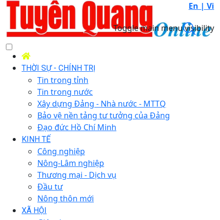
En |
Vi
Toggle main menu visibility
THỜI SỰ - CHÍNH TRỊ
Tin trong tỉnh
Tin trong nước
Xây dựng Đảng - Nhà nước - MTTQ
Bảo vệ nền tảng tư tưởng của Đảng
Đạo đức Hồ Chí Minh
KINH TẾ
Công nghiệp
Nông-Lâm nghiệp
Thương mại - Dịch vụ
Đầu tư
Nông thôn mới
XÃ HỘI