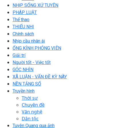
NHỊP SỐNG XỨ TUYÊN
PHÁP LUẬT
Thể thao
THIẾU NHI
Chính sách
Nhịp cầu nhân ái
ỐNG KÍNH PHÓNG VIÊN
Giải trí
Người tốt - Việc tốt
GÓC NHÌN
XÃ LUẬN - VẤN ĐỀ KỲ NÀY
NỀN TẢNG SỐ
Truyền hình
Thời sự
Chuyên đề
Văn nghệ
Dân tộc
Tuyên Quang qua ảnh