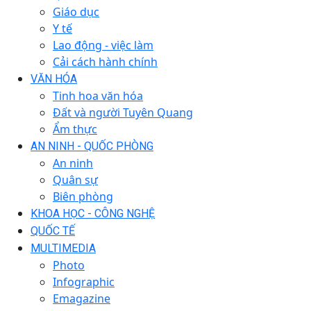
Giáo dục
Y tế
Lao động - việc làm
Cải cách hành chính
VĂN HÓA
Tinh hoa văn hóa
Đất và người Tuyên Quang
Ẩm thực
AN NINH - QUỐC PHÒNG
An ninh
Quân sự
Biên phòng
KHOA HỌC - CÔNG NGHỆ
QUỐC TẾ
MULTIMEDIA
Photo
Infographic
Emagazine