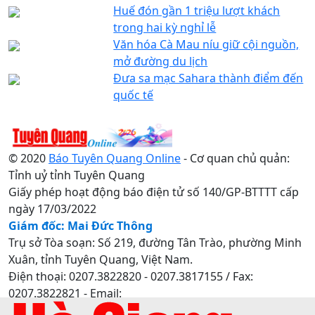
Huế đón gần 1 triệu lượt khách
trong hai kỳ nghỉ lễ
Văn hóa Cà Mau níu giữ cội nguồn,
mở đường du lịch
Đưa sa mạc Sahara thành điểm đến
quốc tế
© 2020
Báo Tuyên Quang Online
- Cơ quan chủ quản:
Tỉnh uỷ tỉnh Tuyên Quang
Giấy phép hoạt động báo điện tử số 140/GP-BTTTT cấp
ngày 17/03/2022
Giám đốc: Mai Đức Thông
Trụ sở Tòa soạn: Số 219, đường Tân Trào, phường Minh
Xuân, tỉnh Tuyên Quang, Việt Nam.
Điện thoại: 0207.3822820 - 0207.3817155 / Fax:
0207.3822821 - Email:
baotuyenquang.com.vn@gmail.com