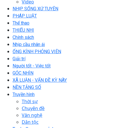
Video
NHỊP SỐNG XỨ TUYÊN
PHÁP LUẬT
Thể thao
THIẾU NHI
Chính sách
Nhịp cầu nhân ái
ỐNG KÍNH PHÓNG VIÊN
Giải trí
Người tốt - Việc tốt
GÓC NHÌN
XÃ LUẬN - VẤN ĐỀ KỲ NÀY
NỀN TẢNG SỐ
Truyền hình
Thời sự
Chuyên đề
Văn nghệ
Dân tộc