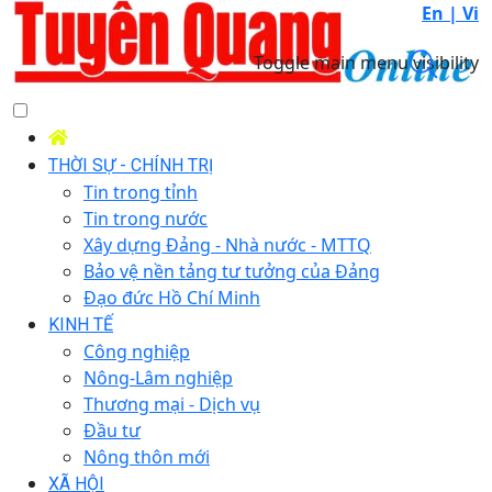
En |
Vi
Toggle main menu visibility
THỜI SỰ - CHÍNH TRỊ
Tin trong tỉnh
Tin trong nước
Xây dựng Đảng - Nhà nước - MTTQ
Bảo vệ nền tảng tư tưởng của Đảng
Đạo đức Hồ Chí Minh
KINH TẾ
Công nghiệp
Nông-Lâm nghiệp
Thương mại - Dịch vụ
Đầu tư
Nông thôn mới
XÃ HỘI