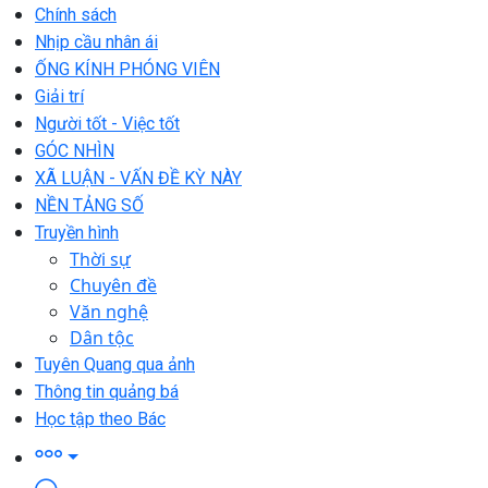
Chính sách
Nhịp cầu nhân ái
ỐNG KÍNH PHÓNG VIÊN
Giải trí
Người tốt - Việc tốt
GÓC NHÌN
XÃ LUẬN - VẤN ĐỀ KỲ NÀY
NỀN TẢNG SỐ
Truyền hình
Thời sự
Chuyên đề
Văn nghệ
Dân tộc
Tuyên Quang qua ảnh
Thông tin quảng bá
Học tập theo Bác