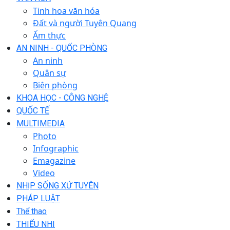
Tinh hoa văn hóa
Đất và người Tuyên Quang
Ẩm thực
AN NINH - QUỐC PHÒNG
An ninh
Quân sự
Biên phòng
KHOA HỌC - CÔNG NGHỆ
QUỐC TẾ
MULTIMEDIA
Photo
Infographic
Emagazine
Video
NHỊP SỐNG XỨ TUYÊN
PHÁP LUẬT
Thể thao
THIẾU NHI