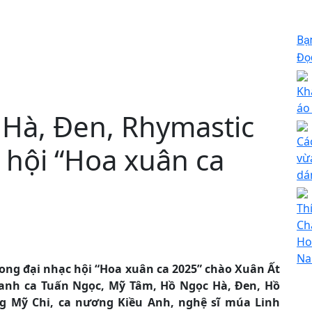
Bạ
Đọc
Kh
áo
Hà, Đen, Rhymastic
Cá
 hội “Hoa xuân ca
vừ
dá
Th
Ch
Ho
Na
rong đại nhạc hội “Hoa xuân ca 2025” chào Xuân Ất
danh ca Tuấn Ngọc, Mỹ Tâm, Hồ Ngọc Hà, Đen, Hồ
g Mỹ Chi, ca nương Kiều Anh, nghệ sĩ múa Linh