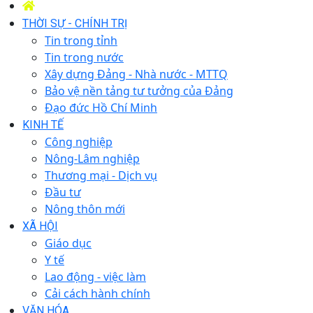
THỜI SỰ - CHÍNH TRỊ
Tin trong tỉnh
Tin trong nước
Xây dựng Đảng - Nhà nước - MTTQ
Bảo vệ nền tảng tư tưởng của Đảng
Đạo đức Hồ Chí Minh
KINH TẾ
Công nghiệp
Nông-Lâm nghiệp
Thương mại - Dịch vụ
Đầu tư
Nông thôn mới
XÃ HỘI
Giáo dục
Y tế
Lao động - việc làm
Cải cách hành chính
VĂN HÓA