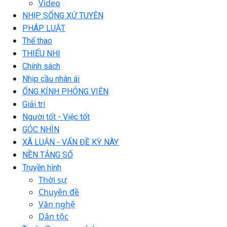
Video
NHỊP SỐNG XỨ TUYÊN
PHÁP LUẬT
Thể thao
THIẾU NHI
Chính sách
Nhịp cầu nhân ái
ỐNG KÍNH PHÓNG VIÊN
Giải trí
Người tốt - Việc tốt
GÓC NHÌN
XÃ LUẬN - VẤN ĐỀ KỲ NÀY
NỀN TẢNG SỐ
Truyền hình
Thời sự
Chuyên đề
Văn nghệ
Dân tộc