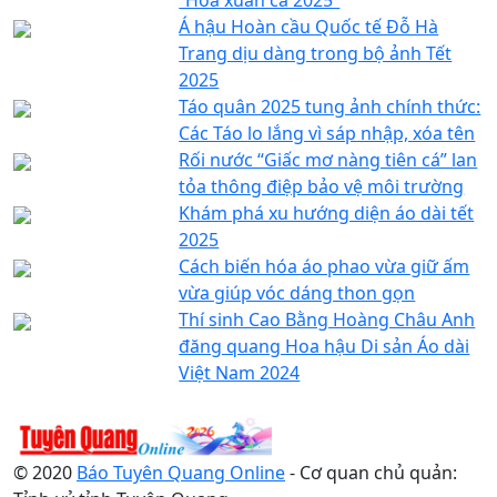
Á hậu Hoàn cầu Quốc tế Đỗ Hà
Trang dịu dàng trong bộ ảnh Tết
2025
Táo quân 2025 tung ảnh chính thức:
Các Táo lo lắng vì sáp nhập, xóa tên
Rối nước “Giấc mơ nàng tiên cá” lan
tỏa thông điệp bảo vệ môi trường
Khám phá xu hướng diện áo dài tết
2025
Cách biến hóa áo phao vừa giữ ấm
vừa giúp vóc dáng thon gọn
Thí sinh Cao Bằng Hoàng Châu Anh
đăng quang Hoa hậu Di sản Áo dài
Việt Nam 2024
© 2020
Báo Tuyên Quang Online
- Cơ quan chủ quản: