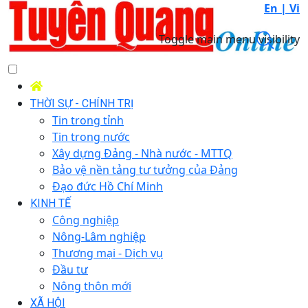
En |
Vi
Toggle main menu visibility
THỜI SỰ - CHÍNH TRỊ
Tin trong tỉnh
Tin trong nước
Xây dựng Đảng - Nhà nước - MTTQ
Bảo vệ nền tảng tư tưởng của Đảng
Đạo đức Hồ Chí Minh
KINH TẾ
Công nghiệp
Nông-Lâm nghiệp
Thương mại - Dịch vụ
Đầu tư
Nông thôn mới
XÃ HỘI