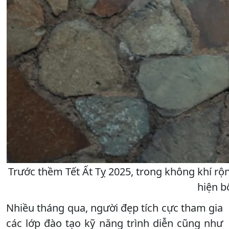
Trước thềm Tết Ất Tỵ 2025, trong không khí r
hiện b
Nhiều tháng qua, người đẹp tích cực tham gia
các lớp đào tạo kỹ năng trình diễn cũng như