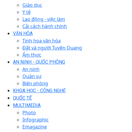
Giáo dục
Y tế
Lao động - việc làm
Cải cách hành chính
VĂN HÓA
Tinh hoa văn hóa
Đất và người Tuyên Quang
Ẩm thực
AN NINH - QUỐC PHÒNG
An ninh
Quân sự
Biên phòng
KHOA HỌC - CÔNG NGHỆ
QUỐC TẾ
MULTIMEDIA
Photo
Infographic
Emagazine