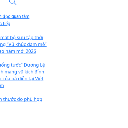
n đọc quan tâm
 tiếp
 mắt bộ sưu tập thời
ang “Vũ khúc đam mê”
ào năm mới 2026
hổng tước” Dương Lệ
nh mang vũ kịch đỉnh
 của bà diễn tại Việt
am
n thước đo phù hợp