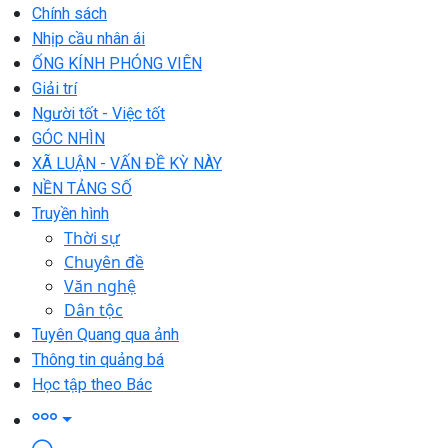
Chính sách
Nhịp cầu nhân ái
ỐNG KÍNH PHÓNG VIÊN
Giải trí
Người tốt - Việc tốt
GÓC NHÌN
XÃ LUẬN - VẤN ĐỀ KỲ NÀY
NỀN TẢNG SỐ
Truyền hình
Thời sự
Chuyên đề
Văn nghệ
Dân tộc
Tuyên Quang qua ảnh
Thông tin quảng bá
Học tập theo Bác