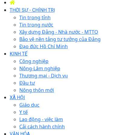
THỜI SỰ - CHÍNH TRỊ
Tin trong tỉnh
Tin trong nước
Xây dựng Đảng - Nhà nước - MTTQ
Bảo vệ nền tảng tư tưởng của Đảng
Đạo đức Hồ Chí Minh
KINH TẾ
Công nghiệp
Nông-Lâm nghiệp
Thương mại - Dịch vụ
Đầu tư
Nông thôn mới
XÃ HỘI
Giáo dục
Y tế
Lao động - việc làm
Cải cách hành chính
VĂN HÓA