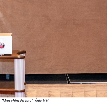
án "Mùa chim én bay". Ảnh: V.H