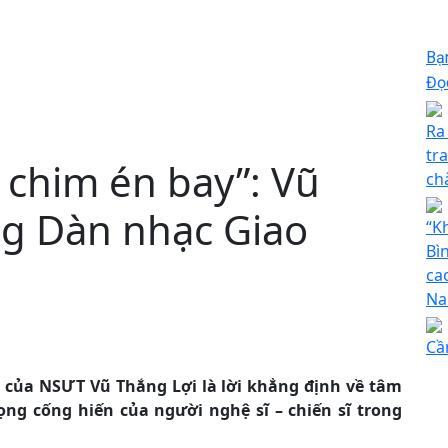
Bạ
Đọc
Ra
tr
 chim én bay”: Vũ
ch
ng Dàn nhạc Giao
“K
Bì
cao
N
Cầ
 của NSƯT Vũ Thắng Lợi là lời khẳng định về tâm
ng cống hiến của người nghệ sĩ – chiến sĩ trong