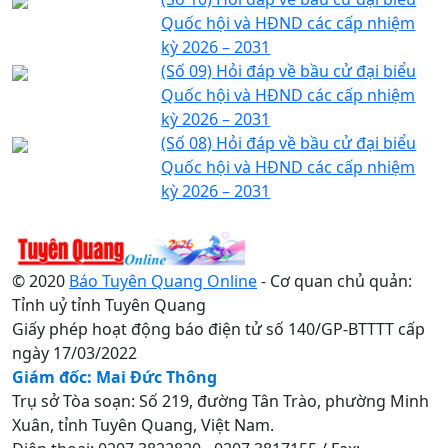
Quốc hội và HĐND các cấp nhiệm
kỳ 2026 – 2031
(Số 09) Hỏi đáp về bầu cử đại biểu
Quốc hội và HĐND các cấp nhiệm
kỳ 2026 – 2031
(Số 08) Hỏi đáp về bầu cử đại biểu
Quốc hội và HĐND các cấp nhiệm
kỳ 2026 – 2031
© 2020
Báo Tuyên Quang Online
- Cơ quan chủ quản:
Tỉnh uỷ tỉnh Tuyên Quang
Giấy phép hoạt động báo điện tử số 140/GP-BTTTT cấp
ngày 17/03/2022
Giám đốc: Mai Đức Thông
Trụ sở Tòa soạn: Số 219, đường Tân Trào, phường Minh
Xuân, tỉnh Tuyên Quang, Việt Nam.