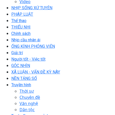
Video
NHỊP SỐNG XỨ TUYÊN
PHÁP LUẬT
Thể thao
THIẾU NHI
Chính sách
Nhịp cầu nhân ái
ỐNG KÍNH PHÓNG VIÊN
Giải trí
Người tốt - Việc tốt
GÓC NHÌN
XÃ LUẬN - VẤN ĐỀ KỲ NÀY
NỀN TẢNG SỐ
Truyền hình
Thời sự
Chuyên đề
Văn nghệ
Dân tộc