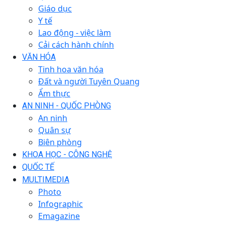
Giáo dục
Y tế
Lao động - việc làm
Cải cách hành chính
VĂN HÓA
Tinh hoa văn hóa
Đất và người Tuyên Quang
Ẩm thực
AN NINH - QUỐC PHÒNG
An ninh
Quân sự
Biên phòng
KHOA HỌC - CÔNG NGHỆ
QUỐC TẾ
MULTIMEDIA
Photo
Infographic
Emagazine