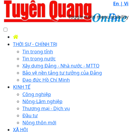
En |
Vi
Toggle main menu visibility
THỜI SỰ - CHÍNH TRỊ
Tin trong tỉnh
Tin trong nước
Xây dựng Đảng - Nhà nước - MTTQ
Bảo vệ nền tảng tư tưởng của Đảng
Đạo đức Hồ Chí Minh
KINH TẾ
Công nghiệp
Nông-Lâm nghiệp
Thương mại - Dịch vụ
Đầu tư
Nông thôn mới
XÃ HỘI