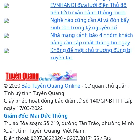
EVNHANOI đưa lưới điện Thủ đô
tiến tới tự vận hành thông minh
Nghề nào cũng cần AI và đòn bẩy
sinh tồn trong kỷ nguyên số
Nhà mạng cảnh báo 4 nhóm khách
hàng cần cập nhật thông tin ngay
Không để một chủ trương đúng bị
xuyên tạc
© 2020
Báo Tuyên Quang Online
- Cơ quan chủ quản:
Tỉnh uỷ tỉnh Tuyên Quang
Giấy phép hoạt động báo điện tử số 140/GP-BTTTT cấp
ngày 17/03/2022
Giám đốc: Mai Đức Thông
Trụ sở Tòa soạn: Số 219, đường Tân Trào, phường Minh
Xuân, tỉnh Tuyên Quang, Việt Nam.
Điện thoại: 0207.3822820 - 0207.3817155 / Fax: