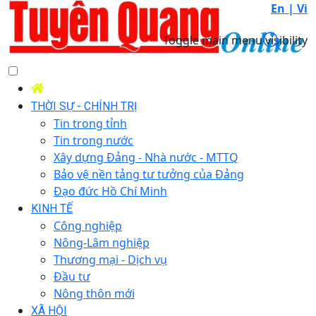
En |
Vi
Toggle main menu visibility
THỜI SỰ - CHÍNH TRỊ
Tin trong tỉnh
Tin trong nước
Xây dựng Đảng - Nhà nước - MTTQ
Bảo vệ nền tảng tư tưởng của Đảng
Đạo đức Hồ Chí Minh
KINH TẾ
Công nghiệp
Nông-Lâm nghiệp
Thương mại - Dịch vụ
Đầu tư
Nông thôn mới
XÃ HỘI