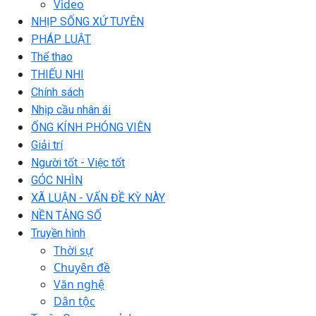
Video
NHỊP SỐNG XỨ TUYÊN
PHÁP LUẬT
Thể thao
THIẾU NHI
Chính sách
Nhịp cầu nhân ái
ỐNG KÍNH PHÓNG VIÊN
Giải trí
Người tốt - Việc tốt
GÓC NHÌN
XÃ LUẬN - VẤN ĐỀ KỲ NÀY
NỀN TẢNG SỐ
Truyền hình
Thời sự
Chuyên đề
Văn nghệ
Dân tộc