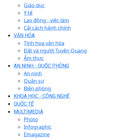
Giáo dục
Y tế
Lao động - việc làm
Cải cách hành chính
VĂN HÓA
Tinh hoa văn hóa
Đất và người Tuyên Quang
Ẩm thực
AN NINH - QUỐC PHÒNG
An ninh
Quân sự
Biên phòng
KHOA HỌC - CÔNG NGHỆ
QUỐC TẾ
MULTIMEDIA
Photo
Infographic
Emagazine