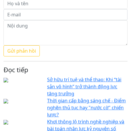
Đọc tiếp
Sở hữu trí tuệ và thể thao: Khi “tài
sản vô hình” trở thành động lực
tăng trưởng
Thời gian cấp bằng sáng chế - Điểm
nghẽn thủ tục hay "nước cờ" chiến
lược?
Khơi thông lộ trình nghề nghiệp và
bài toán nhân lực kỷ nguyên số