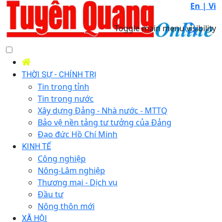
En |
Vi
Toggle main menu visibility
THỜI SỰ - CHÍNH TRỊ
Tin trong tỉnh
Tin trong nước
Xây dựng Đảng - Nhà nước - MTTQ
Bảo vệ nền tảng tư tưởng của Đảng
Đạo đức Hồ Chí Minh
KINH TẾ
Công nghiệp
Nông-Lâm nghiệp
Thương mại - Dịch vụ
Đầu tư
Nông thôn mới
XÃ HỘI