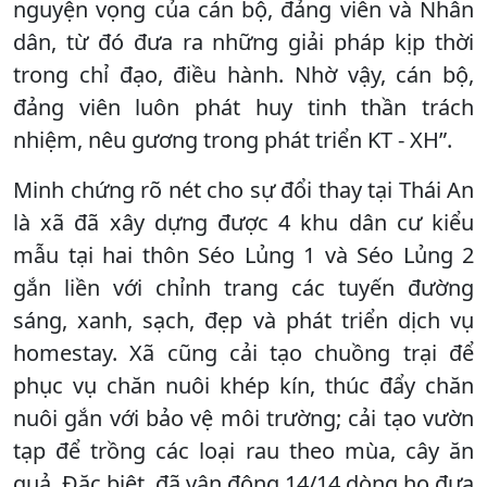
nguyện vọng của cán bộ, đảng viên và Nhân
dân, từ đó đưa ra những giải pháp kịp thời
trong chỉ đạo, điều hành. Nhờ vậy, cán bộ,
đảng viên luôn phát huy tinh thần trách
nhiệm, nêu gương trong phát triển KT - XH”.
Minh chứng rõ nét cho sự đổi thay tại Thái An
là xã đã xây dựng được 4 khu dân cư kiểu
mẫu tại hai thôn Séo Lủng 1 và Séo Lủng 2
gắn liền với chỉnh trang các tuyến đường
sáng, xanh, sạch, đẹp và phát triển dịch vụ
homestay. Xã cũng cải tạo chuồng trại để
phục vụ chăn nuôi khép kín, thúc đẩy chăn
nuôi gắn với bảo vệ môi trường; cải tạo vườn
tạp để trồng các loại rau theo mùa, cây ăn
quả. Đặc biệt, đã vận động 14/14 dòng họ đưa