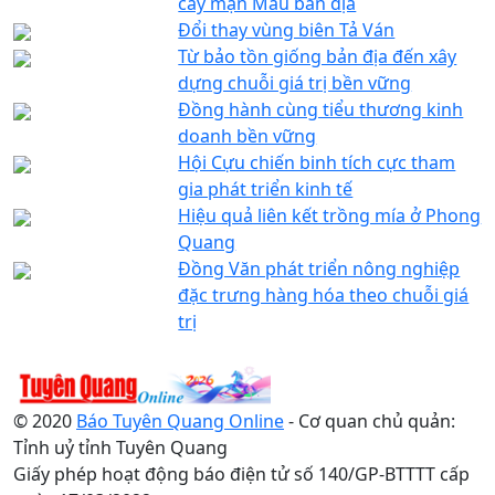
cây mận Máu bản địa
Đổi thay vùng biên Tả Ván
Từ bảo tồn giống bản địa đến xây
dựng chuỗi giá trị bền vững
Đồng hành cùng tiểu thương kinh
doanh bền vững
Hội Cựu chiến binh tích cực tham
gia phát triển kinh tế
Hiệu quả liên kết trồng mía ở Phong
Quang
Đồng Văn phát triển nông nghiệp
đặc trưng hàng hóa theo chuỗi giá
trị
© 2020
Báo Tuyên Quang Online
- Cơ quan chủ quản:
Tỉnh uỷ tỉnh Tuyên Quang
Giấy phép hoạt động báo điện tử số 140/GP-BTTTT cấp