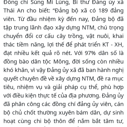
Đồng chí Sùng Mí Lùng, Bí thư Đảng ủy xã
Thái An cho biết: “Đảng bộ xã có 189 đảng
viên. Từ đầu nhiệm kỳ đến nay, Đảng bộ đã
tập trung lãnh đạo xây dựng NTM, chú trọng
chuyển đổi cơ cấu cây trồng, vật nuôi, khai
thác tiềm năng, lợi thế để phát triển KT - XH,
đạt nhiều kết quả rõ nét. Với 97% dân số là
đồng bào dân tộc Mông, đời sống còn nhiều
khó khăn, vì vậy Đảng ủy xã đã ban hành nghị
quyết chuyên đề về xây dựng NTM, đề ra mục
tiêu, nhiệm vụ và giải pháp cụ thể, phù hợp
với điều kiện thực tế của địa phương. Đảng ủy
đã phân công các đồng chí đảng ủy viên, cán
bộ chủ chốt thường xuyên bám dân, dự sinh
hoạt cùng chi bộ thôn để nắm bắt tâm tư,