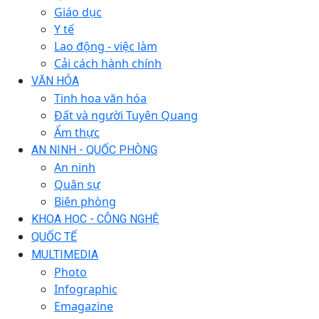
Giáo dục
Y tế
Lao động - việc làm
Cải cách hành chính
VĂN HÓA
Tinh hoa văn hóa
Đất và người Tuyên Quang
Ẩm thực
AN NINH - QUỐC PHÒNG
An ninh
Quân sự
Biên phòng
KHOA HỌC - CÔNG NGHỆ
QUỐC TẾ
MULTIMEDIA
Photo
Infographic
Emagazine