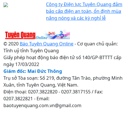
Công ty Điện lực Tuyên Quang đảm
bảo cấp điện an toàn, ổn định mùa
nắng nóng và các kỳ nghỉ lễ
© 2020
Báo Tuyên Quang Online
- Cơ quan chủ quản:
Tỉnh uỷ tỉnh Tuyên Quang
Giấy phép hoạt động báo điện tử số 140/GP-BTTTT cấp
ngày 17/03/2022
Giám đốc: Mai Đức Thông
Trụ sở Tòa soạn: Số 219, đường Tân Trào, phường Minh
Xuân, tỉnh Tuyên Quang, Việt Nam.
Điện thoại: 0207.3822820 - 0207.3817155 / Fax:
0207.3822821 - Email:
baotuyenquang.com.vn@gmail.com