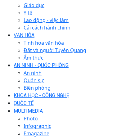
Giáo dục
Y tế
Lao động - việc làm
Cải cách hành chính
VĂN HÓA
Tinh hoa văn hóa
Đất và người Tuyên Quang
Ẩm thực
AN NINH - QUỐC PHÒNG
An ninh
Quân sự
Biên phòng
KHOA HỌC - CÔNG NGHỆ
QUỐC TẾ
MULTIMEDIA
Photo
Infographic
Emagazine