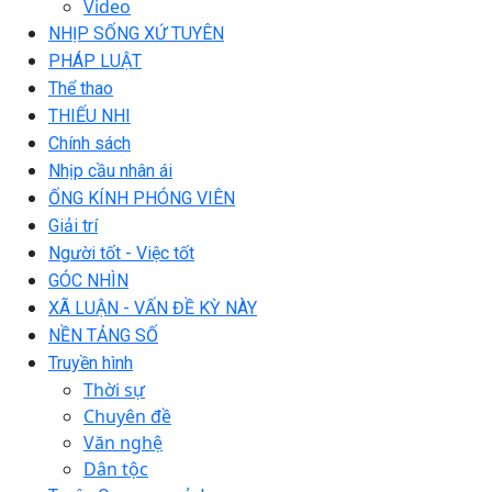
Video
NHỊP SỐNG XỨ TUYÊN
PHÁP LUẬT
Thể thao
THIẾU NHI
Chính sách
Nhịp cầu nhân ái
ỐNG KÍNH PHÓNG VIÊN
Giải trí
Người tốt - Việc tốt
GÓC NHÌN
XÃ LUẬN - VẤN ĐỀ KỲ NÀY
NỀN TẢNG SỐ
Truyền hình
Thời sự
Chuyên đề
Văn nghệ
Dân tộc