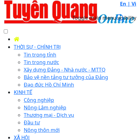
En |
Vi
Toggle main menu visibility
THỜI SỰ - CHÍNH TRỊ
Tin trong tỉnh
Tin trong nước
Xây dựng Đảng - Nhà nước - MTTQ
Bảo vệ nền tảng tư tưởng của Đảng
Đạo đức Hồ Chí Minh
KINH TẾ
Công nghiệp
Nông-Lâm nghiệp
Thương mại - Dịch vụ
Đầu tư
Nông thôn mới
XÃ HỘI