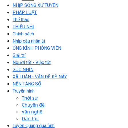
NHỊP SỐNG XỨ TUYÊN
PHÁP LUẬT
Thể thao
THIẾU NHI
Chính sách
Nhịp cầu nhân ái
ỐNG KÍNH PHÓNG VIÊN
Giải trí
Người tốt - Việc tốt
GÓC NHÌN
XÃ LUẬN - VẤN ĐỀ KỲ NÀY
NỀN TẢNG SỐ
Truyền hình
Thời sự
Chuyên đề
Văn nghệ
Dân tộc
Tuyên Quang qua ảnh