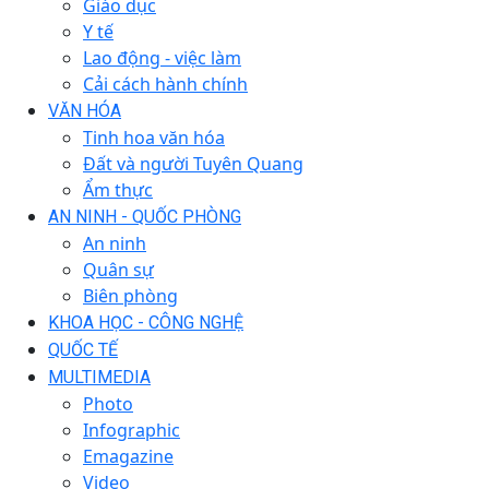
Giáo dục
Y tế
Lao động - việc làm
Cải cách hành chính
VĂN HÓA
Tinh hoa văn hóa
Đất và người Tuyên Quang
Ẩm thực
AN NINH - QUỐC PHÒNG
An ninh
Quân sự
Biên phòng
KHOA HỌC - CÔNG NGHỆ
QUỐC TẾ
MULTIMEDIA
Photo
Infographic
Emagazine
Video