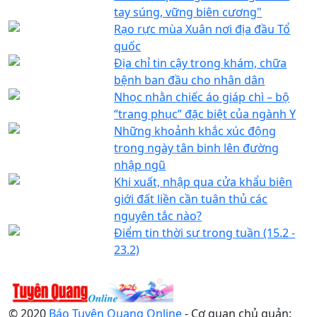
tay súng, vững biên cương"
Rạo rực mùa Xuân nơi địa đầu Tổ
quốc
Địa chỉ tin cậy trong khám, chữa
bệnh ban đầu cho nhân dân
Nhọc nhằn chiếc áo giáp chì – bộ
“trang phục” đặc biệt của ngành Y
Những khoảnh khắc xúc động
trong ngày tân binh lên đường
nhập ngũ
Khi xuất, nhập qua cửa khẩu biên
giới đất liền cần tuân thủ các
nguyên tắc nào?
Điểm tin thời sự trong tuần (15.2 -
23.2)
© 2020
Báo Tuyên Quang Online
- Cơ quan chủ quản: