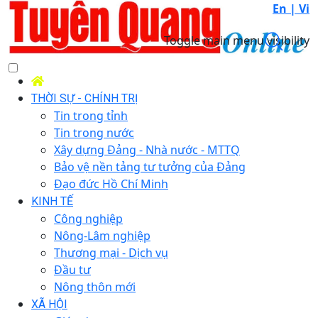
En |
Vi
Toggle main menu visibility
THỜI SỰ - CHÍNH TRỊ
Tin trong tỉnh
Tin trong nước
Xây dựng Đảng - Nhà nước - MTTQ
Bảo vệ nền tảng tư tưởng của Đảng
Đạo đức Hồ Chí Minh
KINH TẾ
Công nghiệp
Nông-Lâm nghiệp
Thương mại - Dịch vụ
Đầu tư
Nông thôn mới
XÃ HỘI