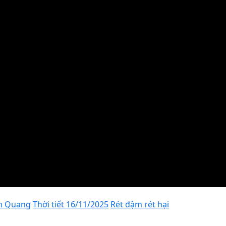
ên Quang
Thời tiết 16/11/2025
Rét đậm rét hại