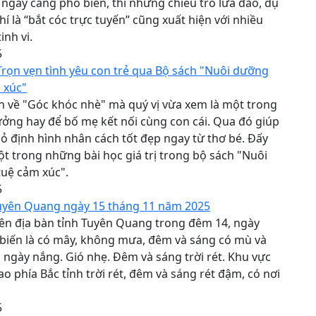
 ngày càng phổ biến, thì những chiêu trò lừa đảo, dụ
hí là “bắt cóc trực tuyến” cũng xuất hiện với nhiều
inh vi.
5
Trọn vẹn tình yêu con trẻ qua Bộ sách "Nuôi dưỡng
m xúc"
 về "Góc khóc nhè" mà quý vị vừa xem là một trong
ởng hay để bố mẹ kết nối cùng con cái. Qua đó giúp
ỏ định hình nhân cách tốt đẹp ngay từ thơ bé. Đấy
ột trong những bài học giá trị trong bộ sách "Nuôi
tuệ cảm xúc".
5
Tuyên Quang ngày 15 tháng 11 năm 2025
trên địa bàn tỉnh Tuyên Quang trong đêm 14, ngày
biến là có mây, không mưa, đêm và sáng có mù và
ngày nắng. Gió nhẹ. Đêm và sáng trời rét. Khu vực
ao phía Bắc tỉnh trời rét, đêm và sáng rét đậm, có nơi
5