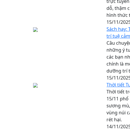
trực tuyến
dỗ, thậm c
hình thức t
15/11/202
Sách hay: 
trí tuệ cả
Câu chuyện
những ý tư
các bạn nh
chính là m
dưỡng trí 
15/11/202
Thời tiết 
Thời tiết 
15/11 phổ 
sương mù, 
vùng núi c
rét hại.
14/11/202