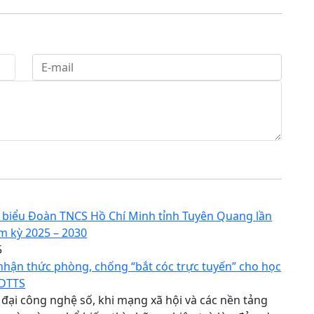
i biểu Đoàn TNCS Hồ Chí Minh tỉnh Tuyên Quang lần
ệm kỳ 2025 – 2030
5
hận thức phòng, chống “bắt cóc trực tuyến” cho học
 DTTS
 đại công nghệ số, khi mạng xã hội và các nền tảng