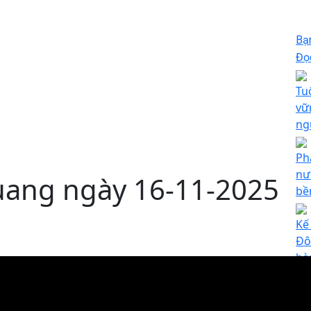
Bạ
Đọc
Tu
vữ
ng
Ph
nư
Quang ngày 16-11-2025
bề
Kế
Đô
bà