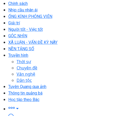
Chính sách
Nhịp cầu nhân ái
ỐNG KÍNH PHÓNG VIÊN
Giải trí
Người tốt - Việc tốt
GÓC NHÌN
XÃ LUẬN - VẤN ĐỀ KỲ NÀY
NỀN TẢNG SỐ
Truyền hình
Thời sự
Chuyên đề
Văn nghệ
Dân tộc
Tuyên Quang qua ảnh
Thông tin quảng bá
Học tập theo Bác