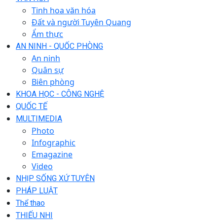
Tinh hoa văn hóa
Đất và người Tuyên Quang
Ẩm thực
AN NINH - QUỐC PHÒNG
An ninh
Quân sự
Biên phòng
KHOA HỌC - CÔNG NGHỆ
QUỐC TẾ
MULTIMEDIA
Photo
Infographic
Emagazine
Video
NHỊP SỐNG XỨ TUYÊN
PHÁP LUẬT
Thể thao
THIẾU NHI