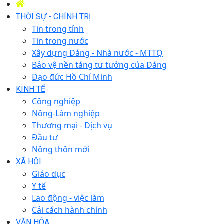
THỜI SỰ - CHÍNH TRỊ
Tin trong tỉnh
Tin trong nước
Xây dựng Đảng - Nhà nước - MTTQ
Bảo vệ nền tảng tư tưởng của Đảng
Đạo đức Hồ Chí Minh
KINH TẾ
Công nghiệp
Nông-Lâm nghiệp
Thương mại - Dịch vụ
Đầu tư
Nông thôn mới
XÃ HỘI
Giáo dục
Y tế
Lao động - việc làm
Cải cách hành chính
VĂN HÓA