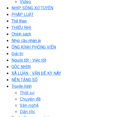
Video
NHỊP SỐNG XỨ TUYÊN
PHÁP LUẬT
Thể thao
THIẾU NHI
Chính sách
Nhịp cầu nhân ái
ỐNG KÍNH PHÓNG VIÊN
Giải trí
Người tốt - Việc tốt
GÓC NHÌN
XÃ LUẬN - VẤN ĐỀ KỲ NÀY
NỀN TẢNG SỐ
Truyền hình
Thời sự
Chuyên đề
Văn nghệ
Dân tộc