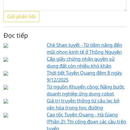
Đọc tiếp
Chè Shan tuyết - Từ tiềm năng đến
mũi nhọn kinh tế ở Thông Nguyên
Cấp giấy chứng nhận quyền sử
dụng đất còn nhiều khó khăn
Thời tiết Tuyên Quang đêm 8 ngày
9/12/2025
Từ nguồn Khuyến công: Nâng bước
doanh nghiệp ứng dụng robot
Giá trị truyền thống từ câu lạc bộ
văn hóa trong học đường
Cao tốc Tuyên Quang - Hà Giang
(Phần 2): Thi công đoạn các cầu trên
tuyến