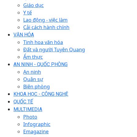
Giáo dục
Y tế
Lao động - việc làm
Cải cách hành chính
VĂN HÓA
Tinh hoa văn hóa
Đất và người Tuyên Quang
Ẩm thực
AN NINH - QUỐC PHÒNG
An ninh
Quân sự
Biên phòng
KHOA HỌC - CÔNG NGHỆ
QUỐC TẾ
MULTIMEDIA
Photo
Infographic
Emagazine