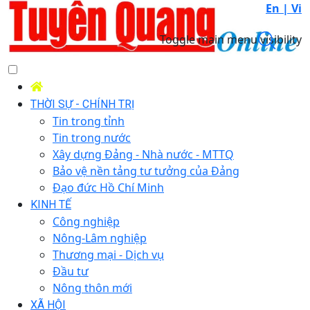
En |
Vi
Toggle main menu visibility
THỜI SỰ - CHÍNH TRỊ
Tin trong tỉnh
Tin trong nước
Xây dựng Đảng - Nhà nước - MTTQ
Bảo vệ nền tảng tư tưởng của Đảng
Đạo đức Hồ Chí Minh
KINH TẾ
Công nghiệp
Nông-Lâm nghiệp
Thương mại - Dịch vụ
Đầu tư
Nông thôn mới
XÃ HỘI