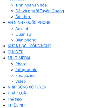
Tinh hoa văn hóa
Đất và người Tuyên Quang
Ẩm thực
AN NINH - QUỐC PHÒNG
An ninh
Quân sự
Biên phòng
KHOA HỌC - CÔNG NGHỆ
QUỐC TẾ
MULTIMEDIA
Photo
Infographic
Emagazine
Video
NHỊP SỐNG XỨ TUYÊN
PHÁP LUẬT
Thể thao
THIẾU NHI