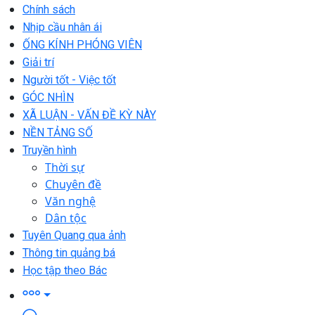
Chính sách
Nhịp cầu nhân ái
ỐNG KÍNH PHÓNG VIÊN
Giải trí
Người tốt - Việc tốt
GÓC NHÌN
XÃ LUẬN - VẤN ĐỀ KỲ NÀY
NỀN TẢNG SỐ
Truyền hình
Thời sự
Chuyên đề
Văn nghệ
Dân tộc
Tuyên Quang qua ảnh
Thông tin quảng bá
Học tập theo Bác