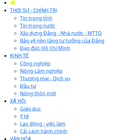
THỜI SỰ - CHÍNH TRỊ
Tin trong tỉnh
Tin trong nước
Xây dựng Đảng - Nhà nước - MTTQ
Bảo vệ nền tảng tư tưởng của Đảng
Đạo đức Hồ Chí Minh
KINH TẾ
Công nghiệp
Nông-Lâm nghiệp
Thương mại - Dịch vụ
Đầu tư
Nông thôn mới
XÃ HỘI
Giáo dục
Y tế
Lao động - việc làm
Cải cách hành chính
VĂN HÓA