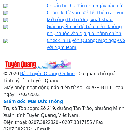
Chuẩn bị chu đáo cho ngày bầu cử
Chăm lo từ sớm để Tết thêm an vui
Mở rộng thị trường xuất khẩu
Giải quyết chế độ bảo hiểm không
phụ thuộc vào địa giới hành chính
Check in Tuyên Quang: Một ngày về
với Nặm Đăm
© 2020
Báo Tuyên Quang Online
- Cơ quan chủ quản:
Tỉnh uỷ tỉnh Tuyên Quang
Giấy phép hoạt động báo điện tử số 140/GP-BTTTT cấp
ngày 17/03/2022
Giám đốc: Mai Đức Thông
Trụ sở Tòa soạn: Số 219, đường Tân Trào, phường Minh
Xuân, tỉnh Tuyên Quang, Việt Nam.
Điện thoại: 0207.3822820 - 0207.3817155 / Fax:
0207.3822821 - Email: