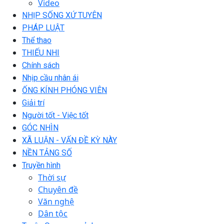
Video
NHỊP SỐNG XỨ TUYÊN
PHÁP LUẬT
Thể thao
THIẾU NHI
Chính sách
Nhịp cầu nhân ái
ỐNG KÍNH PHÓNG VIÊN
Giải trí
Người tốt - Việc tốt
GÓC NHÌN
XÃ LUẬN - VẤN ĐỀ KỲ NÀY
NỀN TẢNG SỐ
Truyền hình
Thời sự
Chuyên đề
Văn nghệ
Dân tộc