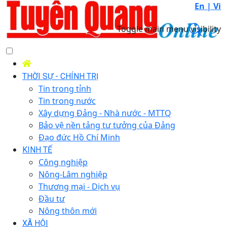
En |
Vi
Toggle main menu visibility
THỜI SỰ - CHÍNH TRỊ
Tin trong tỉnh
Tin trong nước
Xây dựng Đảng - Nhà nước - MTTQ
Bảo vệ nền tảng tư tưởng của Đảng
Đạo đức Hồ Chí Minh
KINH TẾ
Công nghiệp
Nông-Lâm nghiệp
Thương mại - Dịch vụ
Đầu tư
Nông thôn mới
XÃ HỘI