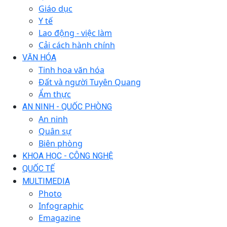
Giáo dục
Y tế
Lao động - việc làm
Cải cách hành chính
VĂN HÓA
Tinh hoa văn hóa
Đất và người Tuyên Quang
Ẩm thực
AN NINH - QUỐC PHÒNG
An ninh
Quân sự
Biên phòng
KHOA HỌC - CÔNG NGHỆ
QUỐC TẾ
MULTIMEDIA
Photo
Infographic
Emagazine