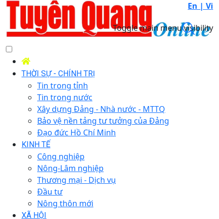
En |
Vi
Toggle main menu visibility
THỜI SỰ - CHÍNH TRỊ
Tin trong tỉnh
Tin trong nước
Xây dựng Đảng - Nhà nước - MTTQ
Bảo vệ nền tảng tư tưởng của Đảng
Đạo đức Hồ Chí Minh
KINH TẾ
Công nghiệp
Nông-Lâm nghiệp
Thương mại - Dịch vụ
Đầu tư
Nông thôn mới
XÃ HỘI