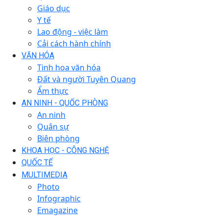
Giáo dục
Y tế
Lao động - việc làm
Cải cách hành chính
VĂN HÓA
Tinh hoa văn hóa
Đất và người Tuyên Quang
Ẩm thực
AN NINH - QUỐC PHÒNG
An ninh
Quân sự
Biên phòng
KHOA HỌC - CÔNG NGHỆ
QUỐC TẾ
MULTIMEDIA
Photo
Infographic
Emagazine