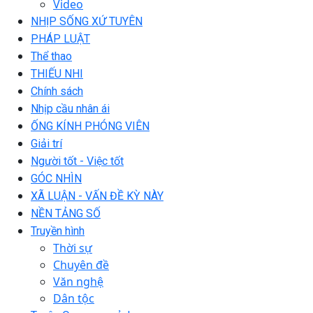
Video
NHỊP SỐNG XỨ TUYÊN
PHÁP LUẬT
Thể thao
THIẾU NHI
Chính sách
Nhịp cầu nhân ái
ỐNG KÍNH PHÓNG VIÊN
Giải trí
Người tốt - Việc tốt
GÓC NHÌN
XÃ LUẬN - VẤN ĐỀ KỲ NÀY
NỀN TẢNG SỐ
Truyền hình
Thời sự
Chuyên đề
Văn nghệ
Dân tộc