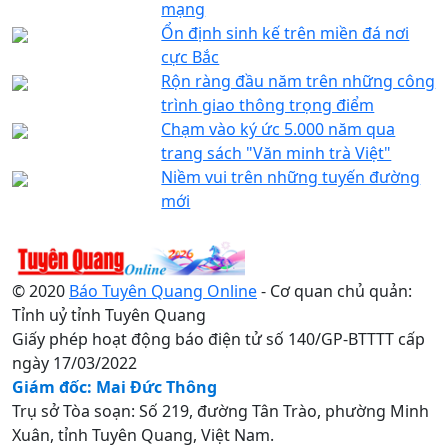
mạng
Ổn định sinh kế trên miền đá nơi
cực Bắc
Rộn ràng đầu năm trên những công
trình giao thông trọng điểm
Chạm vào ký ức 5.000 năm qua
trang sách "Văn minh trà Việt"
Niềm vui trên những tuyến đường
mới
© 2020
Báo Tuyên Quang Online
- Cơ quan chủ quản:
Tỉnh uỷ tỉnh Tuyên Quang
Giấy phép hoạt động báo điện tử số 140/GP-BTTTT cấp
ngày 17/03/2022
Giám đốc: Mai Đức Thông
Trụ sở Tòa soạn: Số 219, đường Tân Trào, phường Minh
Xuân, tỉnh Tuyên Quang, Việt Nam.