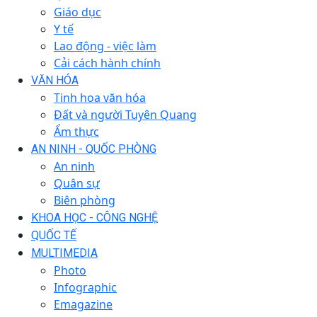
Giáo dục
Y tế
Lao động - việc làm
Cải cách hành chính
VĂN HÓA
Tinh hoa văn hóa
Đất và người Tuyên Quang
Ẩm thực
AN NINH - QUỐC PHÒNG
An ninh
Quân sự
Biên phòng
KHOA HỌC - CÔNG NGHỆ
QUỐC TẾ
MULTIMEDIA
Photo
Infographic
Emagazine