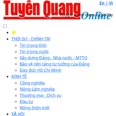
En |
Vi
Toggle main menu visibility
THỜI SỰ - CHÍNH TRỊ
Tin trong tỉnh
Tin trong nước
Xây dựng Đảng - Nhà nước - MTTQ
Bảo vệ nền tảng tư tưởng của Đảng
Đạo đức Hồ Chí Minh
KINH TẾ
Công nghiệp
Nông-Lâm nghiệp
Thương mại - Dịch vụ
Đầu tư
Nông thôn mới
XÃ HỘI