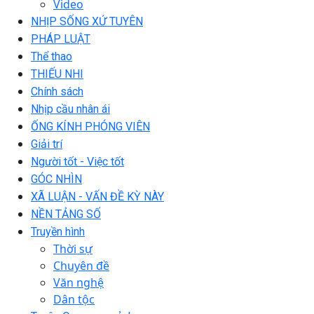
Video
NHỊP SỐNG XỨ TUYÊN
PHÁP LUẬT
Thể thao
THIẾU NHI
Chính sách
Nhịp cầu nhân ái
ỐNG KÍNH PHÓNG VIÊN
Giải trí
Người tốt - Việc tốt
GÓC NHÌN
XÃ LUẬN - VẤN ĐỀ KỲ NÀY
NỀN TẢNG SỐ
Truyền hình
Thời sự
Chuyên đề
Văn nghệ
Dân tộc