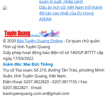
quản lý xuất, nhập cảnh
Dấu ấn lịch sử: Việt Nam trở thành
đối tác cao nhất của EU trong
ASEAN
© 2020
Báo Tuyên Quang Online
- Cơ quan chủ quản:
Tỉnh uỷ tỉnh Tuyên Quang
Giấy phép hoạt động báo điện tử số 140/GP-BTTTT cấp
ngày 17/03/2022
Giám đốc: Mai Đức Thông
Trụ sở Tòa soạn: Số 219, đường Tân Trào, phường Minh
Xuân, tỉnh Tuyên Quang, Việt Nam.
Điện thoại: 0207.3822820 - 0207.3817155 / Fax:
0207.3822821 - Email:
baotuyenquang.com.vn@gmail.com