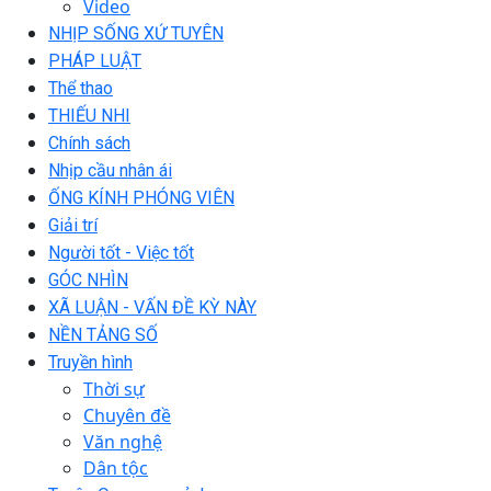
Video
NHỊP SỐNG XỨ TUYÊN
PHÁP LUẬT
Thể thao
THIẾU NHI
Chính sách
Nhịp cầu nhân ái
ỐNG KÍNH PHÓNG VIÊN
Giải trí
Người tốt - Việc tốt
GÓC NHÌN
XÃ LUẬN - VẤN ĐỀ KỲ NÀY
NỀN TẢNG SỐ
Truyền hình
Thời sự
Chuyên đề
Văn nghệ
Dân tộc