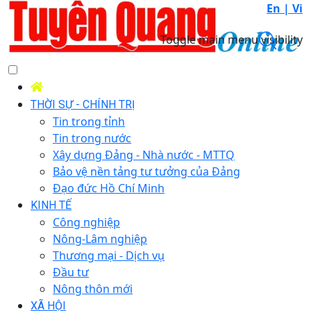
En |
Vi
Toggle main menu visibility
THỜI SỰ - CHÍNH TRỊ
Tin trong tỉnh
Tin trong nước
Xây dựng Đảng - Nhà nước - MTTQ
Bảo vệ nền tảng tư tưởng của Đảng
Đạo đức Hồ Chí Minh
KINH TẾ
Công nghiệp
Nông-Lâm nghiệp
Thương mại - Dịch vụ
Đầu tư
Nông thôn mới
XÃ HỘI