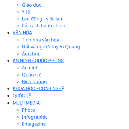
Giáo dục
Y tế
Lao động - việc làm
Cải cách hành chính
VĂN HÓA
Tinh hoa văn hóa
Đất và người Tuyên Quang
Ẩm thực
AN NINH - QUỐC PHÒNG
An ninh
Quân sự
Biên phòng
KHOA HỌC - CÔNG NGHỆ
QUỐC TẾ
MULTIMEDIA
Photo
Infographic
Emagazine