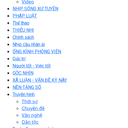
Video
NHỊP SỐNG XỨ TUYÊN
PHÁP LUẬT
Thể thao
THIẾU NHI
Chính sách
Nhịp cầu nhân ái
ỐNG KÍNH PHÓNG VIÊN
Giải trí
Người tốt - Việc tốt
GÓC NHÌN
XÃ LUẬN - VẤN ĐỀ KỲ NÀY
NỀN TẢNG SỐ
Truyền hình
Thời sự
Chuyên đề
Văn nghệ
Dân tộc