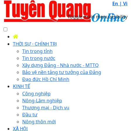
En |
Vi
Toggle main menu visibility
THỜI SỰ - CHÍNH TRỊ
Tin trong tỉnh
Tin trong nước
Xây dựng Đảng - Nhà nước - MTTQ
Bảo vệ nền tảng tư tưởng của Đảng
Đạo đức Hồ Chí Minh
KINH TẾ
Công nghiệp
Nông-Lâm nghiệp
Thương mại - Dịch vụ
Đầu tư
Nông thôn mới
XÃ HỘI