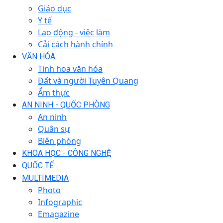
Giáo dục
Y tế
Lao động - việc làm
Cải cách hành chính
VĂN HÓA
Tinh hoa văn hóa
Đất và người Tuyên Quang
Ẩm thực
AN NINH - QUỐC PHÒNG
An ninh
Quân sự
Biên phòng
KHOA HỌC - CÔNG NGHỆ
QUỐC TẾ
MULTIMEDIA
Photo
Infographic
Emagazine