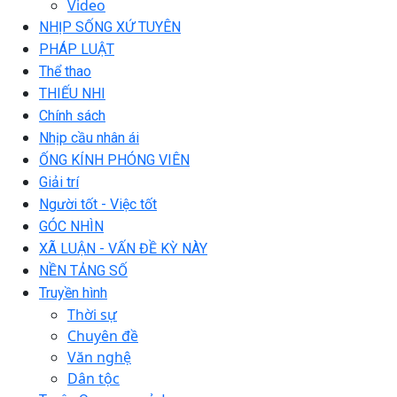
Video
NHỊP SỐNG XỨ TUYÊN
PHÁP LUẬT
Thể thao
THIẾU NHI
Chính sách
Nhịp cầu nhân ái
ỐNG KÍNH PHÓNG VIÊN
Giải trí
Người tốt - Việc tốt
GÓC NHÌN
XÃ LUẬN - VẤN ĐỀ KỲ NÀY
NỀN TẢNG SỐ
Truyền hình
Thời sự
Chuyên đề
Văn nghệ
Dân tộc