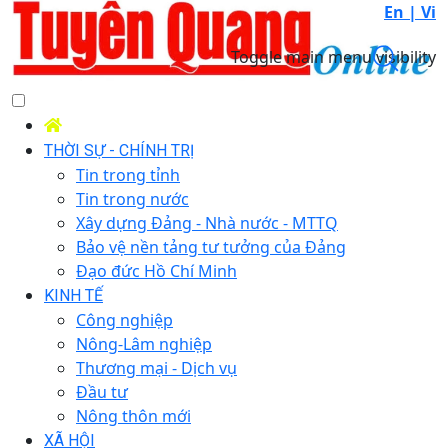
En |
Vi
Toggle main menu visibility
THỜI SỰ - CHÍNH TRỊ
Tin trong tỉnh
Tin trong nước
Xây dựng Đảng - Nhà nước - MTTQ
Bảo vệ nền tảng tư tưởng của Đảng
Đạo đức Hồ Chí Minh
KINH TẾ
Công nghiệp
Nông-Lâm nghiệp
Thương mại - Dịch vụ
Đầu tư
Nông thôn mới
XÃ HỘI