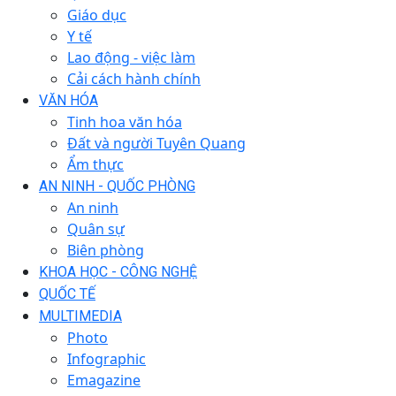
Giáo dục
Y tế
Lao động - việc làm
Cải cách hành chính
VĂN HÓA
Tinh hoa văn hóa
Đất và người Tuyên Quang
Ẩm thực
AN NINH - QUỐC PHÒNG
An ninh
Quân sự
Biên phòng
KHOA HỌC - CÔNG NGHỆ
QUỐC TẾ
MULTIMEDIA
Photo
Infographic
Emagazine