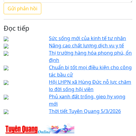
Đọc tiếp
Sức sống mới của kinh tế tư nhân
Nâng cao chất lượng dịch vụ y tế
Thị trường hàng hóa phong phú, ổn
định
Chuẩn bị tốt mọi điều kiện cho công
tác bầu cử
Hội LHPN xã Hùng Đức nỗ lực chăm
lo đời sống hội viên
Phủ xanh đất trống, gieo hy vọng
mới
Thời tiết Tuyên Quang 5/3/2026