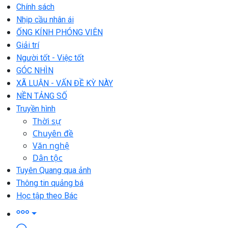
Chính sách
Nhịp cầu nhân ái
ỐNG KÍNH PHÓNG VIÊN
Giải trí
Người tốt - Việc tốt
GÓC NHÌN
XÃ LUẬN - VẤN ĐỀ KỲ NÀY
NỀN TẢNG SỐ
Truyền hình
Thời sự
Chuyên đề
Văn nghệ
Dân tộc
Tuyên Quang qua ảnh
Thông tin quảng bá
Học tập theo Bác