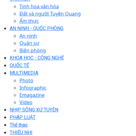
Tinh hoa văn hóa
Đất và người Tuyên Quang
Ẩm thực
AN NINH - QUỐC PHÒNG
An ninh
Quân sự
Biên phòng
KHOA HỌC - CÔNG NGHỆ
QUỐC TẾ
MULTIMEDIA
Photo
Infographic
Emagazine
Video
NHỊP SỐNG XỨ TUYÊN
PHÁP LUẬT
Thể thao
THIẾU NHI