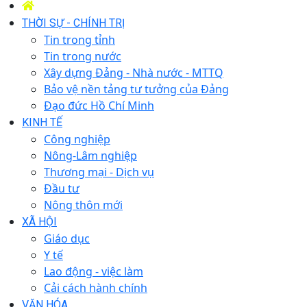
THỜI SỰ - CHÍNH TRỊ
Tin trong tỉnh
Tin trong nước
Xây dựng Đảng - Nhà nước - MTTQ
Bảo vệ nền tảng tư tưởng của Đảng
Đạo đức Hồ Chí Minh
KINH TẾ
Công nghiệp
Nông-Lâm nghiệp
Thương mại - Dịch vụ
Đầu tư
Nông thôn mới
XÃ HỘI
Giáo dục
Y tế
Lao động - việc làm
Cải cách hành chính
VĂN HÓA