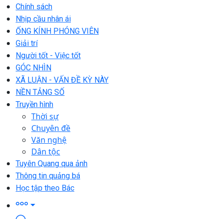
Chính sách
Nhịp cầu nhân ái
ỐNG KÍNH PHÓNG VIÊN
Giải trí
Người tốt - Việc tốt
GÓC NHÌN
XÃ LUẬN - VẤN ĐỀ KỲ NÀY
NỀN TẢNG SỐ
Truyền hình
Thời sự
Chuyên đề
Văn nghệ
Dân tộc
Tuyên Quang qua ảnh
Thông tin quảng bá
Học tập theo Bác