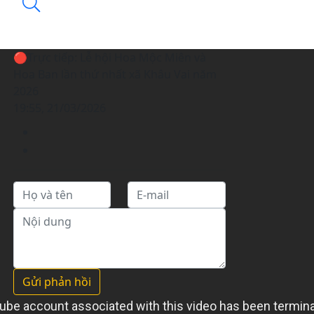
🔴Trực tiếp: Lễ hội Hoa Mộc Miên và
Hoa Ban lần thứ nhất xã Khâu Vai năm
2026
19:55, 21/03/2026
Gửi phản hồi