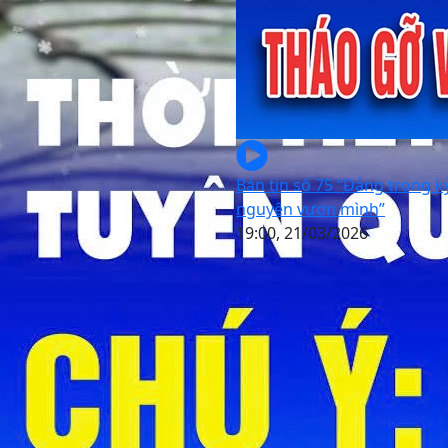
Bản tin số 75 “Đảng trong k
nguyên vươn mình”
19:00, 21/03/2026