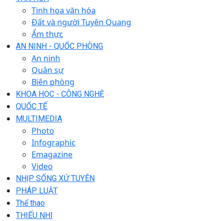
Tinh hoa văn hóa
Đất và người Tuyên Quang
Ẩm thực
AN NINH - QUỐC PHÒNG
An ninh
Quân sự
Biên phòng
KHOA HỌC - CÔNG NGHỆ
QUỐC TẾ
MULTIMEDIA
Photo
Infographic
Emagazine
Video
NHỊP SỐNG XỨ TUYÊN
PHÁP LUẬT
Thể thao
THIẾU NHI