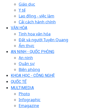
Giáo dục
Y tế
Lao động - việc làm
Cải cách hành chính
VĂN HÓA
Tinh hoa văn hóa
Đất và người Tuyên Quang
Ẩm thực
AN NINH - QUỐC PHÒNG
An ninh
Quân sự
Biên phòng
KHOA HỌC - CÔNG NGHỆ
QUỐC TẾ
MULTIMEDIA
Photo
Infographic
Emagazine