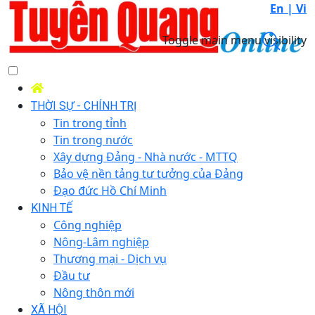
En |
Vi
Toggle main menu visibility
THỜI SỰ - CHÍNH TRỊ
Tin trong tỉnh
Tin trong nước
Xây dựng Đảng - Nhà nước - MTTQ
Bảo vệ nền tảng tư tưởng của Đảng
Đạo đức Hồ Chí Minh
KINH TẾ
Công nghiệp
Nông-Lâm nghiệp
Thương mại - Dịch vụ
Đầu tư
Nông thôn mới
XÃ HỘI