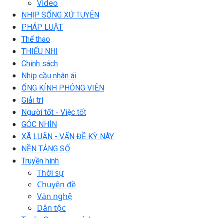
Video
NHỊP SỐNG XỨ TUYÊN
PHÁP LUẬT
Thể thao
THIẾU NHI
Chính sách
Nhịp cầu nhân ái
ỐNG KÍNH PHÓNG VIÊN
Giải trí
Người tốt - Việc tốt
GÓC NHÌN
XÃ LUẬN - VẤN ĐỀ KỲ NÀY
NỀN TẢNG SỐ
Truyền hình
Thời sự
Chuyên đề
Văn nghệ
Dân tộc