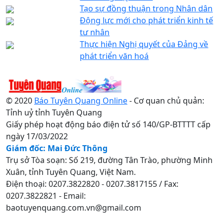
Tạo sự đồng thuận trong Nhân dân
Động lực mới cho phát triển kinh tế
tư nhân
Thực hiện Nghị quyết của Đảng về
phát triển văn hoá
© 2020
Báo Tuyên Quang Online
- Cơ quan chủ quản:
Tỉnh uỷ tỉnh Tuyên Quang
Giấy phép hoạt động báo điện tử số 140/GP-BTTTT cấp
ngày 17/03/2022
Giám đốc: Mai Đức Thông
Trụ sở Tòa soạn: Số 219, đường Tân Trào, phường Minh
Xuân, tỉnh Tuyên Quang, Việt Nam.
Điện thoại: 0207.3822820 - 0207.3817155 / Fax:
0207.3822821 - Email:
baotuyenquang.com.vn@gmail.com