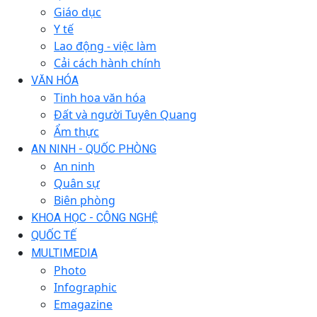
Giáo dục
Y tế
Lao động - việc làm
Cải cách hành chính
VĂN HÓA
Tinh hoa văn hóa
Đất và người Tuyên Quang
Ẩm thực
AN NINH - QUỐC PHÒNG
An ninh
Quân sự
Biên phòng
KHOA HỌC - CÔNG NGHỆ
QUỐC TẾ
MULTIMEDIA
Photo
Infographic
Emagazine