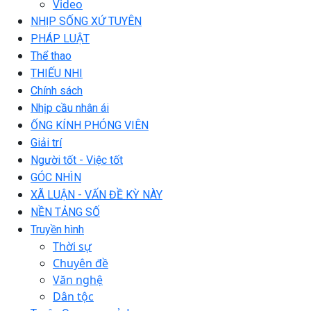
Video
NHỊP SỐNG XỨ TUYÊN
PHÁP LUẬT
Thể thao
THIẾU NHI
Chính sách
Nhịp cầu nhân ái
ỐNG KÍNH PHÓNG VIÊN
Giải trí
Người tốt - Việc tốt
GÓC NHÌN
XÃ LUẬN - VẤN ĐỀ KỲ NÀY
NỀN TẢNG SỐ
Truyền hình
Thời sự
Chuyên đề
Văn nghệ
Dân tộc