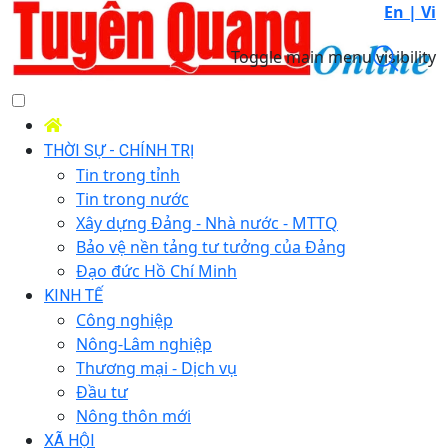
En |
Vi
Toggle main menu visibility
THỜI SỰ - CHÍNH TRỊ
Tin trong tỉnh
Tin trong nước
Xây dựng Đảng - Nhà nước - MTTQ
Bảo vệ nền tảng tư tưởng của Đảng
Đạo đức Hồ Chí Minh
KINH TẾ
Công nghiệp
Nông-Lâm nghiệp
Thương mại - Dịch vụ
Đầu tư
Nông thôn mới
XÃ HỘI