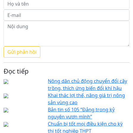
Đọc tiếp
Nông dân chủ động chuyển đổi cây
trồng, thích ứng biến đổi khí hậu
Khai thác lợi thế, nâng giá trị nông
sản vùng cao
Bản tin số 105 “Đảng trong kỷ
nguyên vươn mình”
Chuẩn bị tốt mọi điều kiện cho kỳ
thi tốt nghiệp THPT