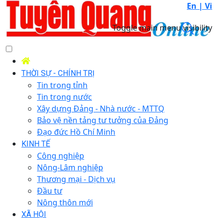
En |
Vi
Toggle main menu visibility
THỜI SỰ - CHÍNH TRỊ
Tin trong tỉnh
Tin trong nước
Xây dựng Đảng - Nhà nước - MTTQ
Bảo vệ nền tảng tư tưởng của Đảng
Đạo đức Hồ Chí Minh
KINH TẾ
Công nghiệp
Nông-Lâm nghiệp
Thương mại - Dịch vụ
Đầu tư
Nông thôn mới
XÃ HỘI