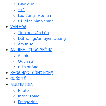
Giáo dục
Y tế
Lao động - việc làm
Cải cách hành chính
VĂN HÓA
Tinh hoa văn hóa
Đất và người Tuyên Quang
Ẩm thực
AN NINH - QUỐC PHÒNG
An ninh
Quân sự
Biên phòng
KHOA HỌC - CÔNG NGHỆ
QUỐC TẾ
MULTIMEDIA
Photo
Infographic
Emagazine