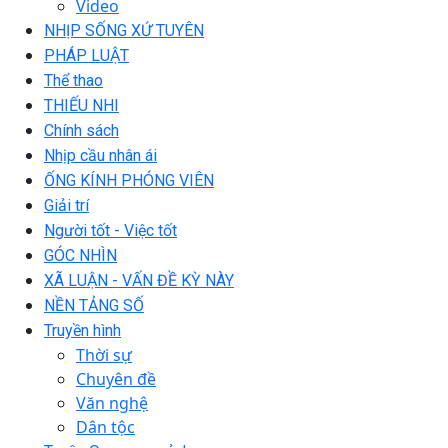
Video
NHỊP SỐNG XỨ TUYÊN
PHÁP LUẬT
Thể thao
THIẾU NHI
Chính sách
Nhịp cầu nhân ái
ỐNG KÍNH PHÓNG VIÊN
Giải trí
Người tốt - Việc tốt
GÓC NHÌN
XÃ LUẬN - VẤN ĐỀ KỲ NÀY
NỀN TẢNG SỐ
Truyền hình
Thời sự
Chuyên đề
Văn nghệ
Dân tộc