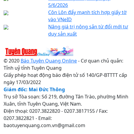
5/6/2026
Côn Lôn đẩy mạnh tích hợp giấy tờ
vào VNeID
Nâng giá trị nông sản từ đổi mới tư
duy sản xuất
© 2020
Báo Tuyên Quang Online
- Cơ quan chủ quản:
Tỉnh uỷ tỉnh Tuyên Quang
Giấy phép hoạt động báo điện tử số 140/GP-BTTTT cấp
ngày 17/03/2022
Giám đốc: Mai Đức Thông
Trụ sở Tòa soạn: Số 219, đường Tân Trào, phường Minh
Xuân, tỉnh Tuyên Quang, Việt Nam.
Điện thoại: 0207.3822820 - 0207.3817155 / Fax:
0207.3822821 - Email:
baotuyenquang.com.vn@gmail.com