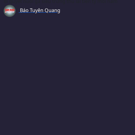
Bí quyết nuôi gà siêu trứng thu lãi tiền tỷ mỗi năm
Báo Tuyên Quang