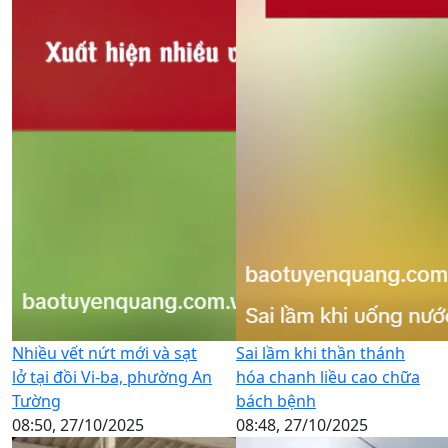
Nhiều vết nứt mới và sạt
Sai lầm khi thần thánh
lở tại đồi Vi-ba, phường An
hóa chanh liều cao chữa
Tường
bách bệnh
08:50, 27/10/2025
08:48, 27/10/2025