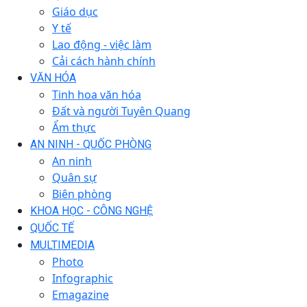
Giáo dục
Y tế
Lao động - việc làm
Cải cách hành chính
VĂN HÓA
Tinh hoa văn hóa
Đất và người Tuyên Quang
Ẩm thực
AN NINH - QUỐC PHÒNG
An ninh
Quân sự
Biên phòng
KHOA HỌC - CÔNG NGHỆ
QUỐC TẾ
MULTIMEDIA
Photo
Infographic
Emagazine