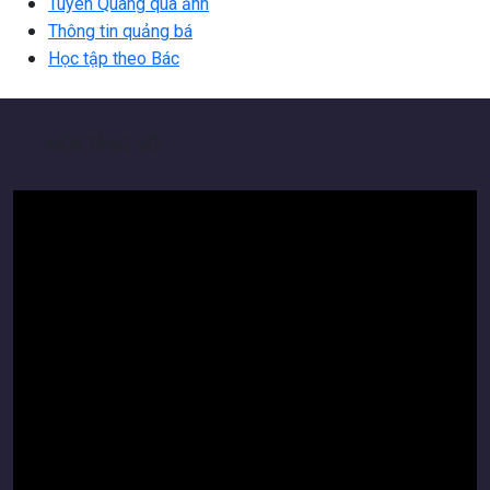
Tuyên Quang qua ảnh
Thông tin quảng bá
Học tập theo Bác
NỀN TẢNG SỐ