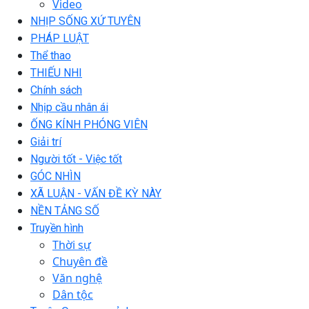
Video
NHỊP SỐNG XỨ TUYÊN
PHÁP LUẬT
Thể thao
THIẾU NHI
Chính sách
Nhịp cầu nhân ái
ỐNG KÍNH PHÓNG VIÊN
Giải trí
Người tốt - Việc tốt
GÓC NHÌN
XÃ LUẬN - VẤN ĐỀ KỲ NÀY
NỀN TẢNG SỐ
Truyền hình
Thời sự
Chuyên đề
Văn nghệ
Dân tộc