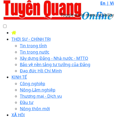
En |
Vi
Toggle main menu visibility
THỜI SỰ - CHÍNH TRỊ
Tin trong tỉnh
Tin trong nước
Xây dựng Đảng - Nhà nước - MTTQ
Bảo vệ nền tảng tư tưởng của Đảng
Đạo đức Hồ Chí Minh
KINH TẾ
Công nghiệp
Nông-Lâm nghiệp
Thương mại - Dịch vụ
Đầu tư
Nông thôn mới
XÃ HỘI