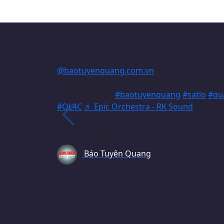
NỀN TẢNG SỐ
@baotuyenquang.com.vn
⚠️ CẢNH BÁO SẠT
NGHIÊM TRỌNG TRÊN QUỐC LỘ 4C ĐOẠN 
TRỜI QUẢN BẠ
#baotuyenquang
#satlo
#qu
#QL4C
♬ Epic Orchestra - RK Sound
Cảnh báo: Sạt lở nghiêm trọng trên QL 4C 
Cổng trời Quản Bạ
Báo Tuyên Quang