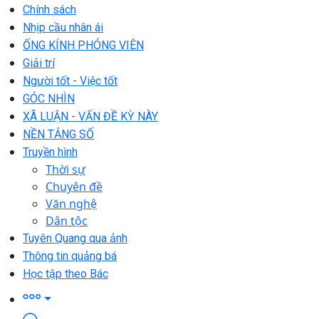
Chính sách
Nhịp cầu nhân ái
ỐNG KÍNH PHÓNG VIÊN
Giải trí
Người tốt - Việc tốt
GÓC NHÌN
XÃ LUẬN - VẤN ĐỀ KỲ NÀY
NỀN TẢNG SỐ
Truyền hình
Thời sự
Chuyên đề
Văn nghệ
Dân tộc
Tuyên Quang qua ảnh
Thông tin quảng bá
Học tập theo Bác