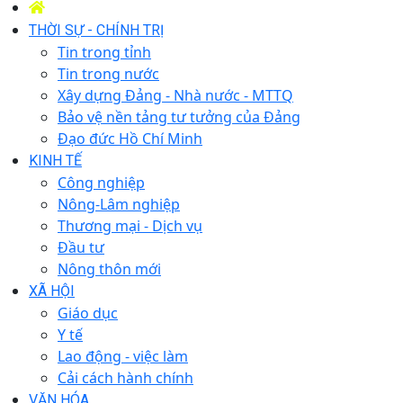
THỜI SỰ - CHÍNH TRỊ
Tin trong tỉnh
Tin trong nước
Xây dựng Đảng - Nhà nước - MTTQ
Bảo vệ nền tảng tư tưởng của Đảng
Đạo đức Hồ Chí Minh
KINH TẾ
Công nghiệp
Nông-Lâm nghiệp
Thương mại - Dịch vụ
Đầu tư
Nông thôn mới
XÃ HỘI
Giáo dục
Y tế
Lao động - việc làm
Cải cách hành chính
VĂN HÓA