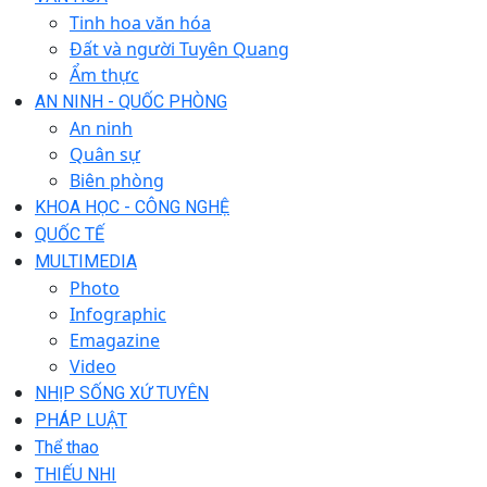
Tinh hoa văn hóa
Đất và người Tuyên Quang
Ẩm thực
AN NINH - QUỐC PHÒNG
An ninh
Quân sự
Biên phòng
KHOA HỌC - CÔNG NGHỆ
QUỐC TẾ
MULTIMEDIA
Photo
Infographic
Emagazine
Video
NHỊP SỐNG XỨ TUYÊN
PHÁP LUẬT
Thể thao
THIẾU NHI