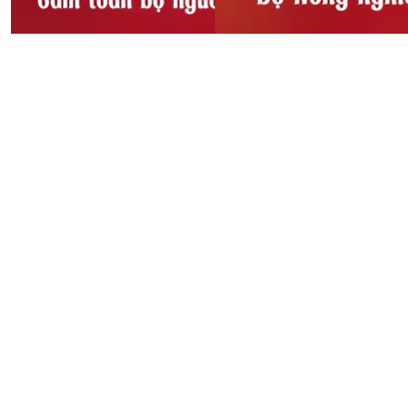
Sầu riêng bị dừng xét
Thông báo!!! Cấm toàn bộ
nghiệm, Bộ Nông Nghiệp
người và phương tiện lưu
và Môi trường chỉ đạo
thông qua cầu Sông Lô, xã
khẩn
Đoan Hùng
08:52, 27/10/2025
08:53, 27/10/2025