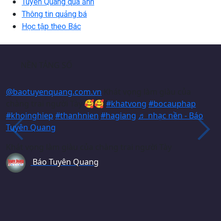
Tuyên Quang qua ảnh
Thông tin quảng bá
Học tập theo Bác
NỀN TẢNG SỐ
@baotuyenquang.com.vn
Khát vọng làm giàu của
chàng trai người Tày 🥰🥰
#khatvong
#bocauphap
#khoinghiep
#thanhnien
#hagiang
♬ nhạc nền - Báo
Tuyên Quang
Khát vọng làm giàu của chàng trai người Tày
Báo Tuyên Quang