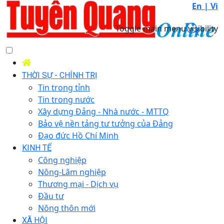
En |
Vi
Toggle main menu visibility
THỜI SỰ - CHÍNH TRỊ
Tin trong tỉnh
Tin trong nước
Xây dựng Đảng - Nhà nước - MTTQ
Bảo vệ nền tảng tư tưởng của Đảng
Đạo đức Hồ Chí Minh
KINH TẾ
Công nghiệp
Nông-Lâm nghiệp
Thương mại - Dịch vụ
Đầu tư
Nông thôn mới
XÃ HỘI