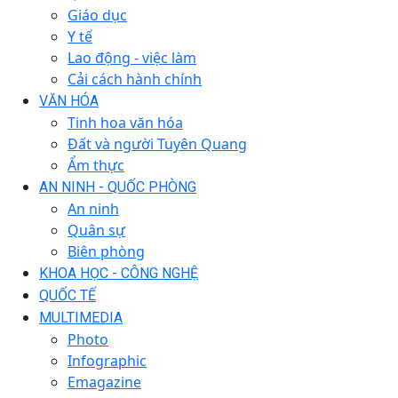
Giáo dục
Y tế
Lao động - việc làm
Cải cách hành chính
VĂN HÓA
Tinh hoa văn hóa
Đất và người Tuyên Quang
Ẩm thực
AN NINH - QUỐC PHÒNG
An ninh
Quân sự
Biên phòng
KHOA HỌC - CÔNG NGHỆ
QUỐC TẾ
MULTIMEDIA
Photo
Infographic
Emagazine