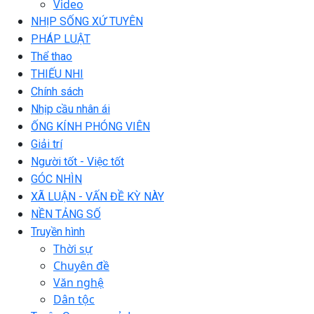
Video
NHỊP SỐNG XỨ TUYÊN
PHÁP LUẬT
Thể thao
THIẾU NHI
Chính sách
Nhịp cầu nhân ái
ỐNG KÍNH PHÓNG VIÊN
Giải trí
Người tốt - Việc tốt
GÓC NHÌN
XÃ LUẬN - VẤN ĐỀ KỲ NÀY
NỀN TẢNG SỐ
Truyền hình
Thời sự
Chuyên đề
Văn nghệ
Dân tộc