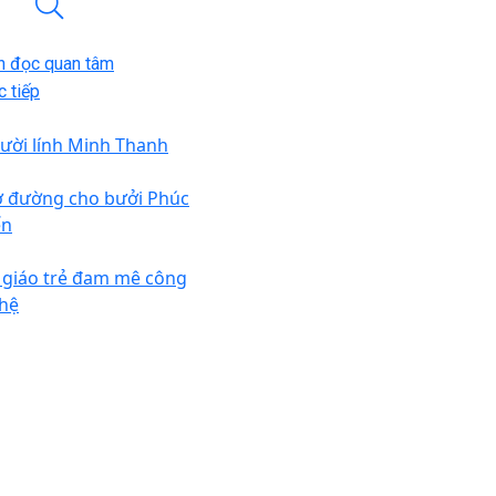
n đọc quan tâm
 tiếp
ười lính Minh Thanh
 đường cho bưởi Phúc
ến
 giáo trẻ đam mê công
hệ