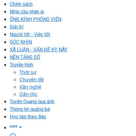
Chính sách
Nhịp cầu nhân ái
ỐNG KÍNH PHÓNG VIÊN
Giải trí
Người tốt - Việc tốt
GÓC NHÌN
XÃ LUẬN - VẤN ĐỀ KỲ NÀY
NỀN TẢNG SỐ
Truyền hình
Thời sự
Chuyên đề
Văn nghệ
Dân tộc
Tuyên Quang qua ảnh
Thông tin quảng bá
Học tập theo Bác