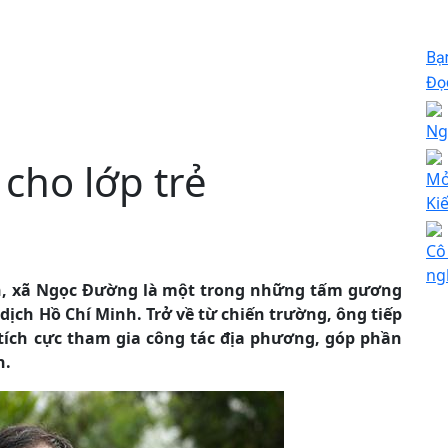
Bạ
Đọc
Ng
cho lớp trẻ
Mở
Ki
Cô
ng
ến, xã Ngọc Đường là một trong những tấm gương
dịch Hồ Chí Minh. Trở về từ chiến trường, ông tiếp
tích cực tham gia công tác địa phương, góp phần
n.