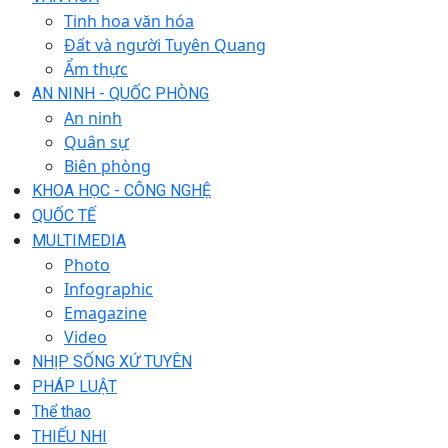
Tinh hoa văn hóa
Đất và người Tuyên Quang
Ẩm thực
AN NINH - QUỐC PHÒNG
An ninh
Quân sự
Biên phòng
KHOA HỌC - CÔNG NGHỆ
QUỐC TẾ
MULTIMEDIA
Photo
Infographic
Emagazine
Video
NHỊP SỐNG XỨ TUYÊN
PHÁP LUẬT
Thể thao
THIẾU NHI