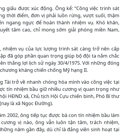
ng giấu được xúc động. Ông kể: “Công việc trinh sát
g thời điểm, đơn vị phải luồn rừng, vượt suối, thậm
ến ngang ngực để hoàn thành nhiệm vụ. Khó khăn,
 quyết tâm cao, chỉ mong sớm giải phóng miền Nam,
, nhiệm vụ của lực lượng trinh sát càng trở nên cấp
hập đã góp phần quan trọng giúp bộ đội ta nắm chắc
nên thắng lợi lịch sử ngày 30/4/1975. Với những đóng
 chương kháng chiến chống Mỹ hạng II.
g Tài trở về nhanh chóng hòa mình vào công việc tại
ợc tín nhiệm bầu giữ nhiều cương vị quan trọng như
hội HĐND xã, Chủ tịch Hội Cựu chiến binh, Phó Bí thư
 (nay là xã Ngọc Đường).
năm 2002, ông tiếp tục được bà con tín nhiệm bầu làm
cương vị nào, ông vẫn luôn tận tâm, trách nhiệm,
ững năm gần đây, dù chỉ là đảng viên sinh hoạt tại