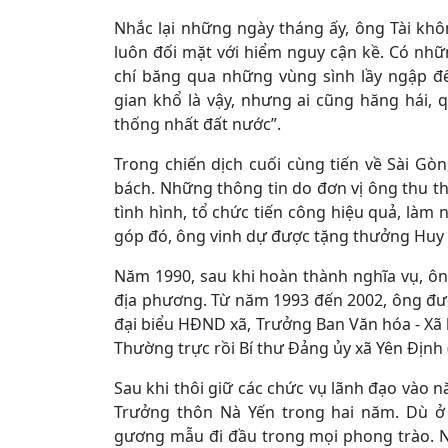
Nhắc lại những ngày tháng ấy, ông Tài khô
luôn đối mặt với hiểm nguy cận kề. Có nhữn
chí băng qua những vùng sình lầy ngập đ
gian khổ là vậy, nhưng ai cũng hăng hái,
thống nhất đất nước”.
Trong chiến dịch cuối cùng tiến về Sài Gòn
bách. Những thông tin do đơn vị ông thu t
tình hình, tổ chức tiến công hiệu quả, làm 
góp đó, ông vinh dự được tặng thưởng Huy
Năm 1990, sau khi hoàn thành nghĩa vụ, ôn
địa phương. Từ năm 1993 đến 2002, ông đư
đại biểu HĐND xã, Trưởng Ban Văn hóa - Xã 
Thường trực rồi Bí thư Đảng ủy xã Yên Định
Sau khi thôi giữ các chức vụ lãnh đạo vào 
Trưởng thôn Nà Yến trong hai năm. Dù ở 
gương mẫu đi đầu trong mọi phong trào. Nh