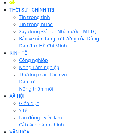
THỜI SỰ - CHÍNH TRỊ
Tin trong tỉnh
Tin trong nước
Xây dựng Đảng - Nhà nước - MTTQ
Bảo vệ nền tảng tư tưởng của Đảng
Đạo đức Hồ Chí Minh
KINH TẾ
Công nghiệp
Nông-Lâm nghiệp
Thương mại - Dịch vụ
Đầu tư
Nông thôn mới
XÃ HỘI
Giáo dục
Y tế
Lao động - việc làm
Cải cách hành chính
VĂN HÓA