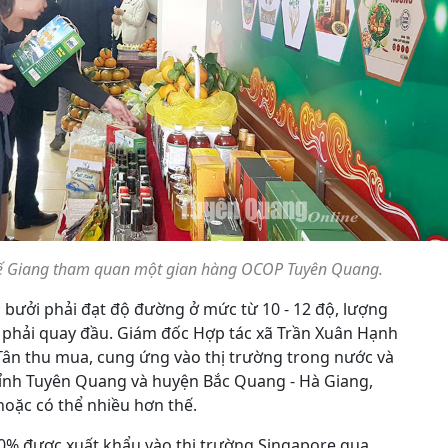
hế Giang tham quan một gian hàng OCOP Tuyên Quang.
ái bưởi phải đạt độ đường ở mức từ 10 - 12 độ, lượng
phải quay đầu. Giám đốc Hợp tác xã Trần Xuân Hạnh
 Tân thu mua, cung ứng vào thị trường trong nước và
ỉnh Tuyên Quang và huyện Bắc Quang - Hà Giang,
hoặc có thể nhiều hơn thế.
 30% được xuất khẩu vào thị trường Singapore qua