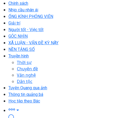
Chính sách
Nhịp cầu nhân ái
ỐNG KÍNH PHÓNG VIÊN
Giải trí
Người tốt - Việc tốt
GÓC NHÌN
XÃ LUẬN - VẤN ĐỀ KỲ NÀY
NỀN TẢNG SỐ
Truyền hình
Thời sự
Chuyên đề
Văn nghệ
Dân tộc
Tuyên Quang qua ảnh
Thông tin quảng bá
Học tập theo Bác