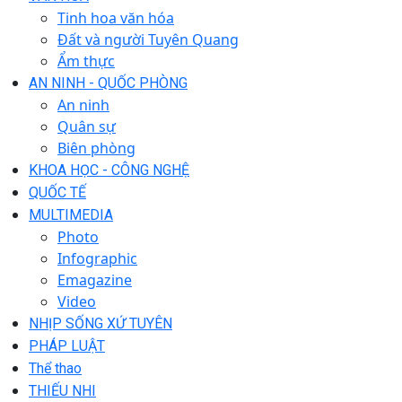
Tinh hoa văn hóa
Đất và người Tuyên Quang
Ẩm thực
AN NINH - QUỐC PHÒNG
An ninh
Quân sự
Biên phòng
KHOA HỌC - CÔNG NGHỆ
QUỐC TẾ
MULTIMEDIA
Photo
Infographic
Emagazine
Video
NHỊP SỐNG XỨ TUYÊN
PHÁP LUẬT
Thể thao
THIẾU NHI