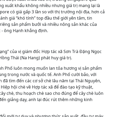
ng xuất khẩu không nhiều nhưng giá trị mang lại là
pore có giá gấp 3 lần so với thị trường nội địa, hơn cả
đánh giá “khó tính” top đầu thế giới yên tâm, tin
 riêng sản phẩm bưởi và nhiều nông sản khác của
 - ông Hạnh khẳng định.
ạng” của vị giám đốc Hợp tác xã Sơn Trà Đặng Ngọc
ồng Thái (Na Hang) phát huy giá trị.
anh Phố luôn mong muốn lan tỏa hương vị sản phẩm
ùng trong nước và quốc tế. Anh Phố cười bảo, với
h đã tìm đến các cơ sở chè lâu năm tại Thái Nguyên,
Hiệp hội chè về Hợp tác xã để đào tạo kỹ thuật,
ây chè, thu hoạch chè sao cho đúng để cây chè luôn
đến giảng dạy, anh lại đúc rút thêm những kinh
 đổi mới tư duy và phương thức sản xuất, đầu tư máy