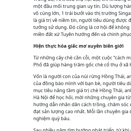
một đầu mối trung gian uy tín. Dù lượng hà
vô cùng lớn, 1 trái bưởi vào thị trường Singa
là giá trị về niềm tin, người tiêu dùng được 
tưởng sử dụng. Đó cũng là cơ hội để không
miền đất xứ Tuyên hướng đến và chinh phục
Hiện thực hóa giấc mơ xuyên biên giới
Từ những cây chè cằn cỗi, một cuộc “cách m
Phố đã giúp hàng trăm gốc chè cổ thụ ở xã H
Vốn là người con của núi rừng Hồng Thái, 
của đồng bào mình với bạn bè, người tiêu d
mục tiêu nâng tầm giá trị chè Hồng Thái, an
Hà Nội để học hỏi, mời những chuyên gia từ 
hướng dẫn nhân dân cách trồng, chăm sóc c
đạt sản lượng cao nhất. Mỗi lần chuyên gia 
nghiệm quý báu.
Sau nhiều năm tìm hướng phát triển, từ khi