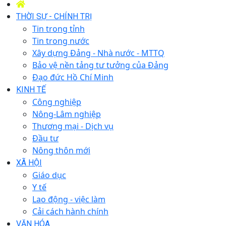
THỜI SỰ - CHÍNH TRỊ
Tin trong tỉnh
Tin trong nước
Xây dựng Đảng - Nhà nước - MTTQ
Bảo vệ nền tảng tư tưởng của Đảng
Đạo đức Hồ Chí Minh
KINH TẾ
Công nghiệp
Nông-Lâm nghiệp
Thương mại - Dịch vụ
Đầu tư
Nông thôn mới
XÃ HỘI
Giáo dục
Y tế
Lao động - việc làm
Cải cách hành chính
VĂN HÓA