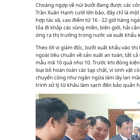
Choáng ngợp về núi bưởi đang được các công
Trần Xuân Hạnh cười lớn bảo, đây chỉ là mộ
hợp tác xã, cao điểm từ 16 - 22 giờ hàng n
tỏa đi khắp các vùng miền, biên giới, hải c
ứng ra thị trường trong nước và xuất khẩu k
Theo lời vị giám đốc, bưởi xuất khẩu vào thị
ngoài tiêu chuẩn về sản xuất an toàn, tất cả
mẫu mã 10 quả như 10. Trước khi đóng kiện 
loại bỏ hoàn toàn các tạp chất, vi sinh vật c
chuyển cũng như ngăn ngừa làm lây lan mầm
trình xử lý từ khâu làm sạch đến bảo quản 