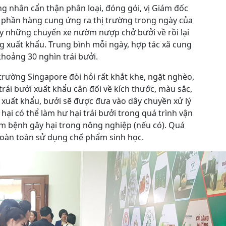
 nhân cẩn thận phân loại, đóng gói, vị Giám đốc
t phần hàng cung ứng ra thị trường trong ngày của
gày những chuyến xe nườm nượp chở bưởi về rồi lại
ảng xuất khẩu. Trung bình mỗi ngày, hợp tác xã cung
hoảng 30 nghìn trái bưởi.
 trường Singapore đòi hỏi rất khắt khe, ngặt nghèo,
 trái bưởi xuất khẩu cân đối về kích thước, màu sắc,
xuất khẩu, bưởi sẽ được đưa vào dây chuyền xử lý
ó hại có thể làm hư hại trái bưởi trong quá trình vận
 bệnh gây hại trong nông nghiệp (nếu có). Quá
hoàn toàn sử dụng chế phẩm sinh học.