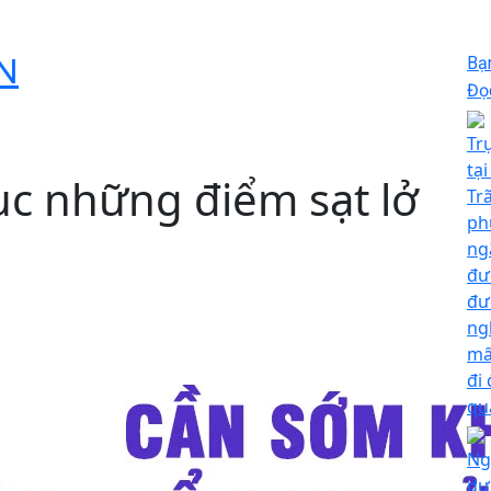
N
Bạ
Đọc
Tr
tạ
c những điểm sạt lở
Tr
ph
ng
đư
đư
ng
mấ
đi
qu
Ng
dư