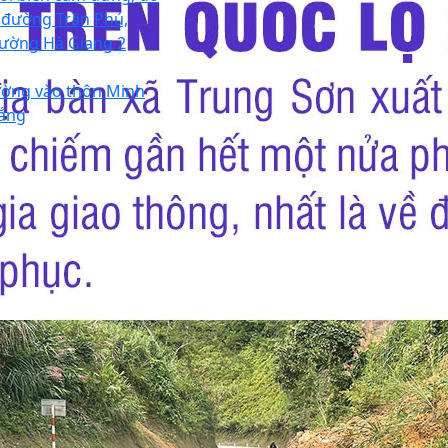
i đường Trần Phú,
ường Hà Giang 2
ờng vào thôn Minh
ắng