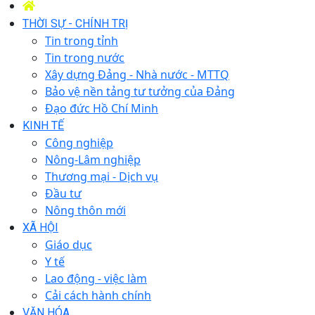
THỜI SỰ - CHÍNH TRỊ
Tin trong tỉnh
Tin trong nước
Xây dựng Đảng - Nhà nước - MTTQ
Bảo vệ nền tảng tư tưởng của Đảng
Đạo đức Hồ Chí Minh
KINH TẾ
Công nghiệp
Nông-Lâm nghiệp
Thương mại - Dịch vụ
Đầu tư
Nông thôn mới
XÃ HỘI
Giáo dục
Y tế
Lao động - việc làm
Cải cách hành chính
VĂN HÓA