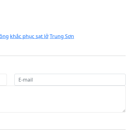
hông
khắc phục sạt lở
Trung Sơn