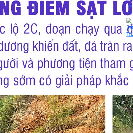
tạ
ph
Đư
Th