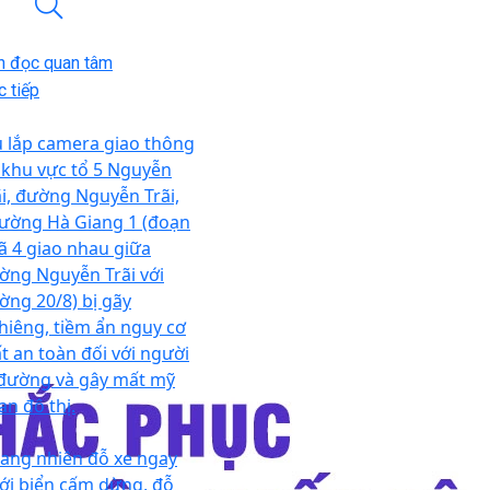
n đọc quan tâm
 tiếp
ụ lắp camera giao thông
i khu vực tổ 5 Nguyễn
ãi, đường Nguyễn Trãi,
ường Hà Giang 1 (đoạn
ã 4 giao nhau giữa
ờng Nguyễn Trãi với
ờng 20/8) bị gãy
hiêng, tiềm ẩn nguy cơ
t an toàn đối với người
 đường và gây mất mỹ
an đô thị.
ang nhiên đỗ xe ngay
ới biển cấm dừng, đỗ