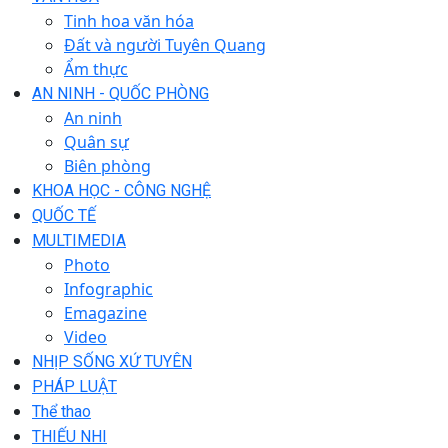
Tinh hoa văn hóa
Đất và người Tuyên Quang
Ẩm thực
AN NINH - QUỐC PHÒNG
An ninh
Quân sự
Biên phòng
KHOA HỌC - CÔNG NGHỆ
QUỐC TẾ
MULTIMEDIA
Photo
Infographic
Emagazine
Video
NHỊP SỐNG XỨ TUYÊN
PHÁP LUẬT
Thể thao
THIẾU NHI