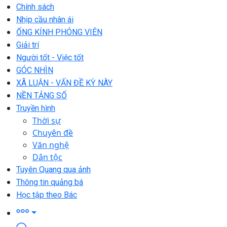
Chính sách
Nhịp cầu nhân ái
ỐNG KÍNH PHÓNG VIÊN
Giải trí
Người tốt - Việc tốt
GÓC NHÌN
XÃ LUẬN - VẤN ĐỀ KỲ NÀY
NỀN TẢNG SỐ
Truyền hình
Thời sự
Chuyên đề
Văn nghệ
Dân tộc
Tuyên Quang qua ảnh
Thông tin quảng bá
Học tập theo Bác