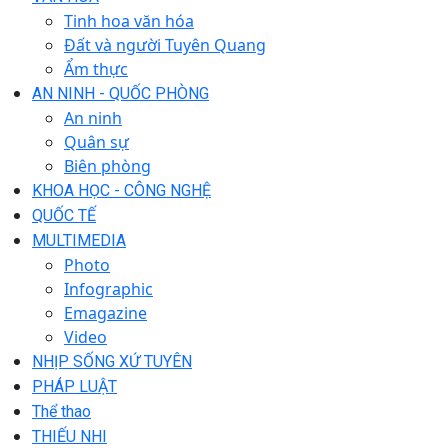
Tinh hoa văn hóa
Đất và người Tuyên Quang
Ẩm thực
AN NINH - QUỐC PHÒNG
An ninh
Quân sự
Biên phòng
KHOA HỌC - CÔNG NGHỆ
QUỐC TẾ
MULTIMEDIA
Photo
Infographic
Emagazine
Video
NHỊP SỐNG XỨ TUYÊN
PHÁP LUẬT
Thể thao
THIẾU NHI