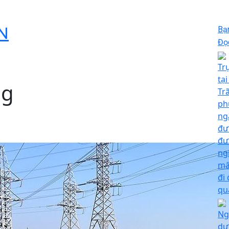
N
Bạ
Đọc
Tr
tạ
ng
Tr
ph
ng
đư
đư
ng
mấ
đi
qu
Ng
dư