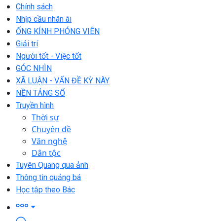
Chính sách
Nhịp cầu nhân ái
ỐNG KÍNH PHÓNG VIÊN
Giải trí
Người tốt - Việc tốt
GÓC NHÌN
XÃ LUẬN - VẤN ĐỀ KỲ NÀY
NỀN TẢNG SỐ
Truyền hình
Thời sự
Chuyên đề
Văn nghệ
Dân tộc
Tuyên Quang qua ảnh
Thông tin quảng bá
Học tập theo Bác