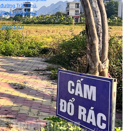
i đường Trần Phú,
ường Hà Giang 2
n cùng sạch