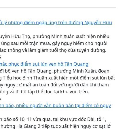
ử lý những điểm ngập úng trên đường Nguyễn Hữu
yễn Hữu Thọ, phường Minh Xuân xuất hiện nhiều
 úng sau mỗi trận mưa, gây nguy hiểm cho người
iao thông và làm giảm tuổi thọ của tuyến đường.
5
hắc phục điểm sụt lún ven hồ Tân Quang
 đi bộ ven hồ Tân Quang, phường Minh Xuân, đoạn
 Tiểu học Bình Thuận xuất hiện một điểm sụt lún bất
y nguy cơ mất an toàn đối với người dân khi tham
hông và đi bộ tập thể dục tại khu vực trên.
5
nh báo, nhiều người vẫn buôn bán tại điểm có nguy
n bão số 10, 11 vừa qua, tại khu vực dốc Dài, tổ 1,
hường Hà Giang 2 tiếp tục xuất hiện nguy cơ sạt lở