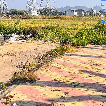
tạ
ph
Xi