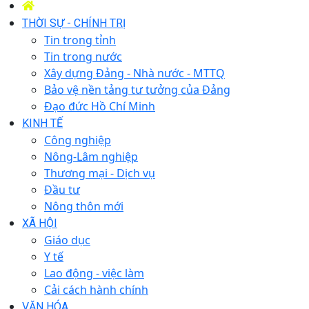
THỜI SỰ - CHÍNH TRỊ
Tin trong tỉnh
Tin trong nước
Xây dựng Đảng - Nhà nước - MTTQ
Bảo vệ nền tảng tư tưởng của Đảng
Đạo đức Hồ Chí Minh
KINH TẾ
Công nghiệp
Nông-Lâm nghiệp
Thương mại - Dịch vụ
Đầu tư
Nông thôn mới
XÃ HỘI
Giáo dục
Y tế
Lao động - việc làm
Cải cách hành chính
VĂN HÓA