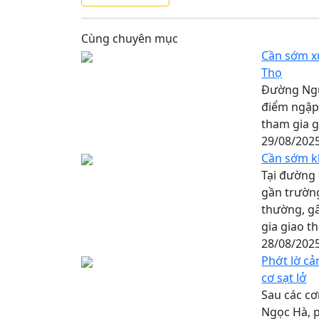
Cùng chuyên mục
Cần sớm x
Thọ
Đường Ngu
điểm ngập
tham gia g
29/08/202
Cần sớm k
Tại đường
gần trường
thường, gâ
gia giao t
28/08/202
Phớt lờ cả
cơ sạt lở
Sau các cơ
Ngọc Hà, p