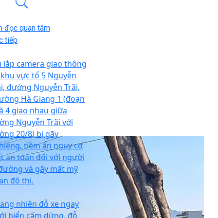
n đọc quan tâm
 tiếp
ụ lắp camera giao thông
i khu vực tổ 5 Nguyễn
ãi, đường Nguyễn Trãi,
ường Hà Giang 1 (đoạn
ã 4 giao nhau giữa
ờng Nguyễn Trãi với
ờng 20/8) bị gãy
hiêng, tiềm ẩn nguy cơ
t an toàn đối với người
 đường và gây mất mỹ
an đô thị.
ang nhiên đỗ xe ngay
ới biển cấm dừng, đỗ