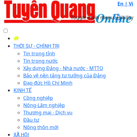
En |
Vi
Toggle main menu visibility
THỜI SỰ - CHÍNH TRỊ
Tin trong tỉnh
Tin trong nước
Xây dựng Đảng - Nhà nước - MTTQ
Bảo vệ nền tảng tư tưởng của Đảng
Đạo đức Hồ Chí Minh
KINH TẾ
Công nghiệp
Nông-Lâm nghiệp
Thương mại - Dịch vụ
Đầu tư
Nông thôn mới
XÃ HỘI