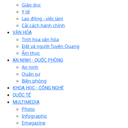
Giáo dục
Y tế
Lao động - việc làm
Cải cách hành chính
VĂN HÓA
Tinh hoa văn hóa
Đất và người Tuyên Quang
Ẩm thực
AN NINH - QUỐC PHÒNG
An ninh
Quân sự
Biên phòng
KHOA HỌC - CÔNG NGHỆ
QUỐC TẾ
MULTIMEDIA
Photo
Infographic
Emagazine