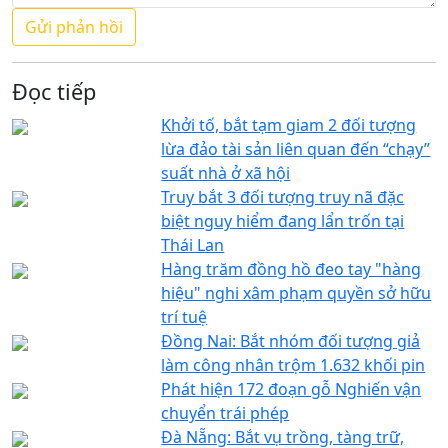
Đọc tiếp
Khởi tố, bắt tạm giam 2 đối tượng
lừa đảo tài sản liên quan đến “chạy”
suất nhà ở xã hội
Truy bắt 3 đối tượng truy nã đặc
biệt nguy hiểm đang lẩn trốn tại
Thái Lan
Hàng trăm đồng hồ đeo tay "hàng
hiệu" nghi xâm phạm quyền sở hữu
trí tuệ
Đồng Nai: Bắt nhóm đối tượng giả
làm công nhân trộm 1.632 khối pin
Phát hiện 172 đoạn gỗ Nghiến vận
chuyển trái phép
Đà Nẵng: Bắt vụ trồng, tàng trữ,