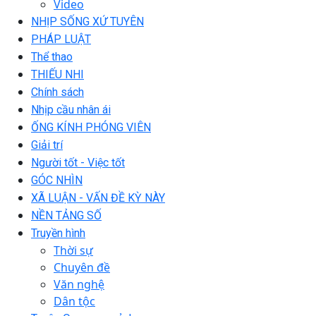
Video
NHỊP SỐNG XỨ TUYÊN
PHÁP LUẬT
Thể thao
THIẾU NHI
Chính sách
Nhịp cầu nhân ái
ỐNG KÍNH PHÓNG VIÊN
Giải trí
Người tốt - Việc tốt
GÓC NHÌN
XÃ LUẬN - VẤN ĐỀ KỲ NÀY
NỀN TẢNG SỐ
Truyền hình
Thời sự
Chuyên đề
Văn nghệ
Dân tộc