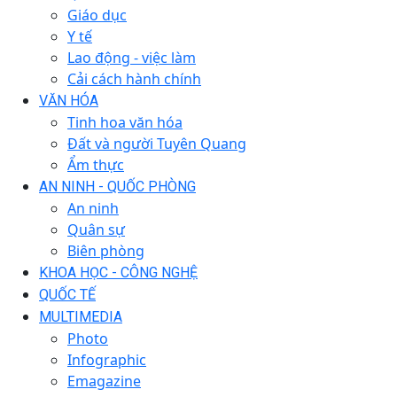
Giáo dục
Y tế
Lao động - việc làm
Cải cách hành chính
VĂN HÓA
Tinh hoa văn hóa
Đất và người Tuyên Quang
Ẩm thực
AN NINH - QUỐC PHÒNG
An ninh
Quân sự
Biên phòng
KHOA HỌC - CÔNG NGHỆ
QUỐC TẾ
MULTIMEDIA
Photo
Infographic
Emagazine