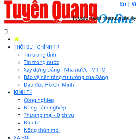
En |
Vi
Toggle main menu visibility
THỜI SỰ - CHÍNH TRỊ
Tin trong tỉnh
Tin trong nước
Xây dựng Đảng - Nhà nước - MTTQ
Bảo vệ nền tảng tư tưởng của Đảng
Đạo đức Hồ Chí Minh
KINH TẾ
Công nghiệp
Nông-Lâm nghiệp
Thương mại - Dịch vụ
Đầu tư
Nông thôn mới
XÃ HỘI