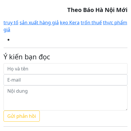
Theo Báo Hà Nội Mới
truy tố
sản xuất hàng giả
kẹo Kera
trốn thuế
thực phẩm
giả
Ý kiến bạn đọc