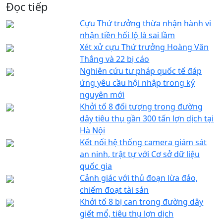
Đọc tiếp
Cựu Thứ trưởng thừa nhận hành vi
nhận tiền hối lộ là sai lầm
Xét xử cựu Thứ trưởng Hoàng Văn
Thắng và 22 bị cáo
Nghiên cứu tư pháp quốc tế đáp
ứng yêu cầu hội nhập trong kỷ
nguyên mới
Khởi tố 8 đối tượng trong đường
dây tiêu thụ gần 300 tấn lợn dịch tại
Hà Nội
Kết nối hệ thống camera giám sát
an ninh, trật tự với Cơ sở dữ liệu
quốc gia
Cảnh giác với thủ đoạn lừa đảo,
chiếm đoạt tài sản
Khởi tố 8 bị can trong đường dây
giết mổ, tiêu thụ lợn dịch