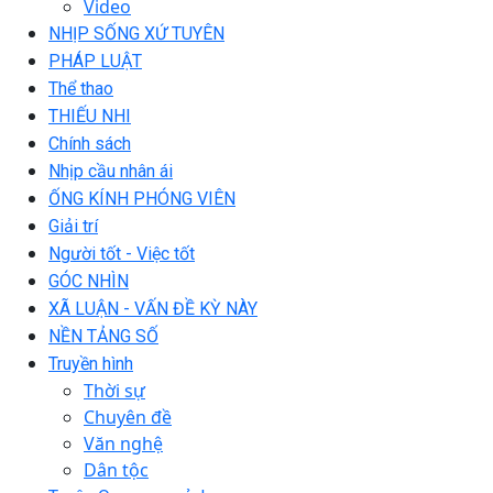
Video
NHỊP SỐNG XỨ TUYÊN
PHÁP LUẬT
Thể thao
THIẾU NHI
Chính sách
Nhịp cầu nhân ái
ỐNG KÍNH PHÓNG VIÊN
Giải trí
Người tốt - Việc tốt
GÓC NHÌN
XÃ LUẬN - VẤN ĐỀ KỲ NÀY
NỀN TẢNG SỐ
Truyền hình
Thời sự
Chuyên đề
Văn nghệ
Dân tộc