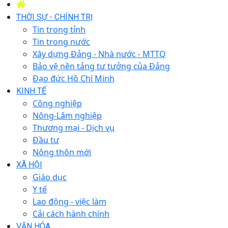
THỜI SỰ - CHÍNH TRỊ
Tin trong tỉnh
Tin trong nước
Xây dựng Đảng - Nhà nước - MTTQ
Bảo vệ nền tảng tư tưởng của Đảng
Đạo đức Hồ Chí Minh
KINH TẾ
Công nghiệp
Nông-Lâm nghiệp
Thương mại - Dịch vụ
Đầu tư
Nông thôn mới
XÃ HỘI
Giáo dục
Y tế
Lao động - việc làm
Cải cách hành chính
VĂN HÓA