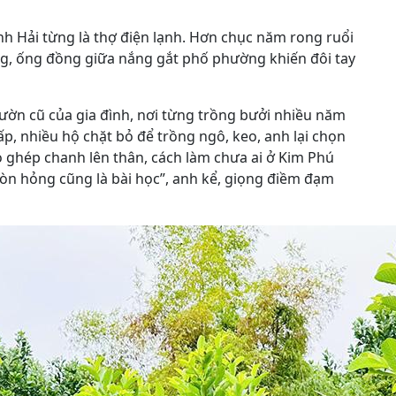
anh Hải từng là thợ điện lạnh. Hơn chục năm rong ruổi
g, ống đồng giữa nắng gắt phố phường khiến đôi tay
ườn cũ của gia đình, nơi từng trồng bưởi nhiều năm
ấp, nhiều hộ chặt bỏ để trồng ngô, keo, anh lại chọn
ò ghép chanh lên thân, cách làm chưa ai ở Kim Phú
còn hỏng cũng là bài học”, anh kể, giọng điềm đạm