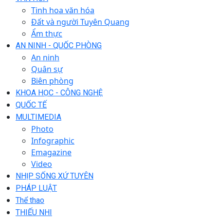
Tinh hoa văn hóa
Đất và người Tuyên Quang
Ẩm thực
AN NINH - QUỐC PHÒNG
An ninh
Quân sự
Biên phòng
KHOA HỌC - CÔNG NGHỆ
QUỐC TẾ
MULTIMEDIA
Photo
Infographic
Emagazine
Video
NHỊP SỐNG XỨ TUYÊN
PHÁP LUẬT
Thể thao
THIẾU NHI