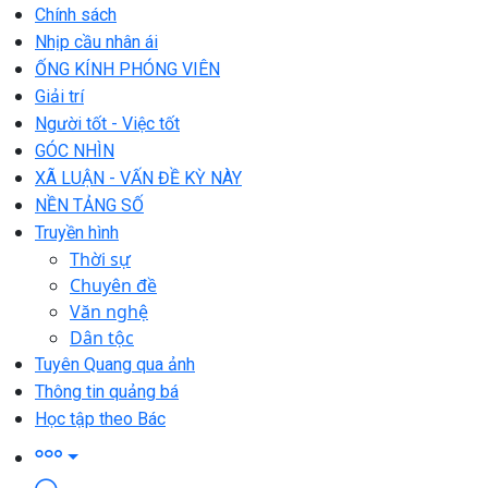
Chính sách
Nhịp cầu nhân ái
ỐNG KÍNH PHÓNG VIÊN
Giải trí
Người tốt - Việc tốt
GÓC NHÌN
XÃ LUẬN - VẤN ĐỀ KỲ NÀY
NỀN TẢNG SỐ
Truyền hình
Thời sự
Chuyên đề
Văn nghệ
Dân tộc
Tuyên Quang qua ảnh
Thông tin quảng bá
Học tập theo Bác