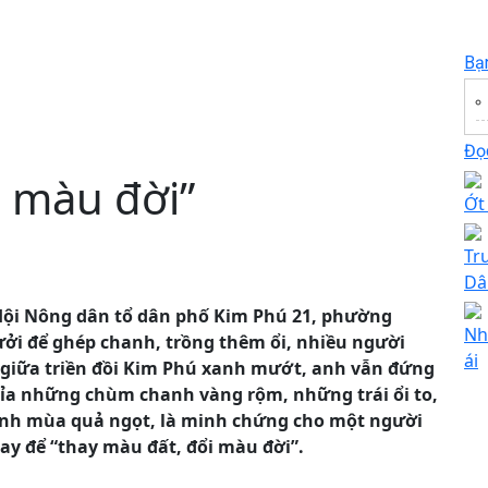
Bạ
Đọc
i màu đời”
Ớt
Tr
Dâ
 Hội Nông dân tổ dân phố Kim Phú 21, phường
Nh
ởi để ghép chanh, trồng thêm ổi, nhiều người
ái
 giữa triền đồi Kim Phú xanh mướt, anh vẫn đứng
t tỉa những chùm chanh vàng rộm, những trái ổi to,
hành mùa quả ngọt, là minh chứng cho một người
y để “thay màu đất, đổi màu đời”.