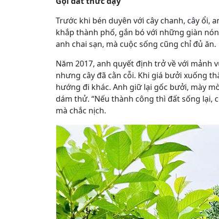
Gọi đất thức dậy
Trước khi bén duyên với cây chanh, cây ổi, 
khắp thành phố, gắn bó với những giàn nón
anh chai sạn, mà cuộc sống cũng chỉ đủ ăn.
Năm 2017, anh quyết định trở về với mảnh v
nhưng cây đã cằn cỗi. Khi giá bưởi xuống th
hướng đi khác. Anh giữ lại gốc bưởi, mày m
dám thử. “Nếu thành công thì đất sống lại, 
mà chắc nịch.