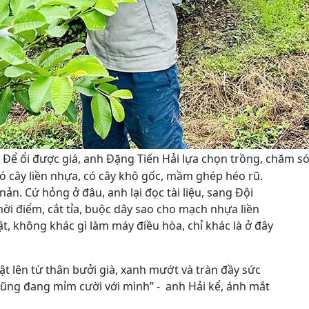
Để ổi được giá, anh Đặng Tiến Hải lựa chọn trồng, chăm sóc 
 cây liền nhựa, có cây khô gốc, mầm ghép héo rũ.
nản. Cứ hỏng ở đâu, anh lại đọc tài liệu, sang Đội
ời điểm, cắt tỉa, buộc dây sao cho mạch nhựa liền
, không khác gì làm máy điều hòa, chỉ khác là ở đây
 lên từ thân bưởi già, xanh mướt và tràn đầy sức
 cũng đang mỉm cười với mình” - anh Hải kể, ánh mắt