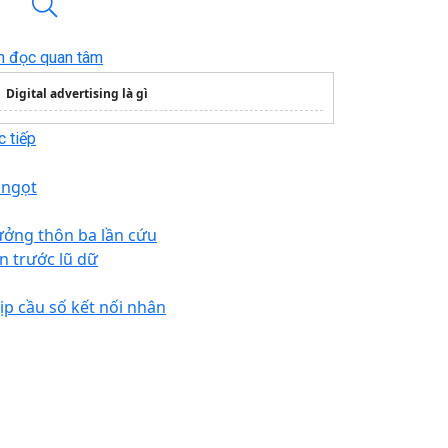
n đọc quan tâm
Digital advertising là gì
 tiếp
 ngọt
ưởng thôn ba lần cứu
n trước lũ dữ
ịp cầu số kết nối nhân