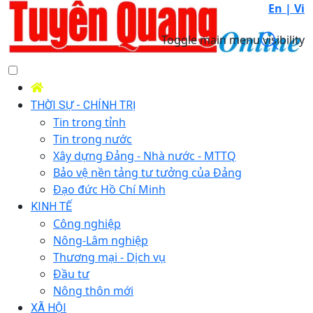
En |
Vi
Toggle main menu visibility
THỜI SỰ - CHÍNH TRỊ
Tin trong tỉnh
Tin trong nước
Xây dựng Đảng - Nhà nước - MTTQ
Bảo vệ nền tảng tư tưởng của Đảng
Đạo đức Hồ Chí Minh
KINH TẾ
Công nghiệp
Nông-Lâm nghiệp
Thương mại - Dịch vụ
Đầu tư
Nông thôn mới
XÃ HỘI