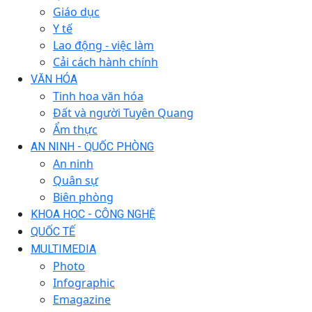
Giáo dục
Y tế
Lao động - việc làm
Cải cách hành chính
VĂN HÓA
Tinh hoa văn hóa
Đất và người Tuyên Quang
Ẩm thực
AN NINH - QUỐC PHÒNG
An ninh
Quân sự
Biên phòng
KHOA HỌC - CÔNG NGHỆ
QUỐC TẾ
MULTIMEDIA
Photo
Infographic
Emagazine