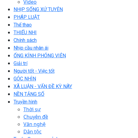
Video
NHỊP SỐNG XỨ TUYÊN
PHÁP LUẬT
Thể thao
THIẾU NHI
Chính sách
Nhịp cầu nhân ái
ỐNG KÍNH PHÓNG VIÊN
Giải trí
Người tốt - Việc tốt
GÓC NHÌN
XÃ LUẬN - VẤN ĐỀ KỲ NÀY
NỀN TẢNG SỐ
Truyền hình
Thời sự
Chuyên đề
Văn nghệ
Dân tộc