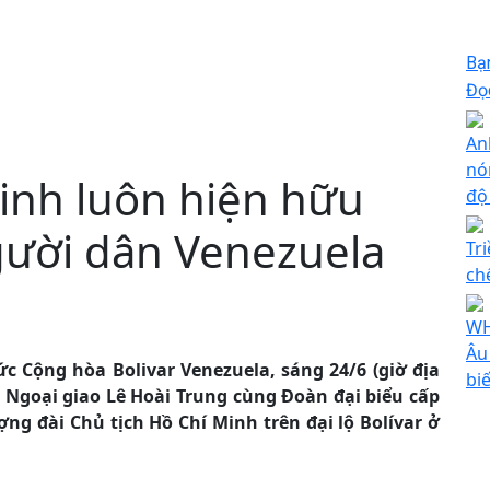
Bạ
Đọc
An
nó
inh luôn hiện hữu
độ
gười dân Venezuela
Tr
ch
WH
Âu
 Cộng hòa Bolivar Venezuela, sáng 24/6 (giờ địa
bi
g Ngoại giao Lê Hoài Trung cùng Đoàn đại biểu cấp
ng đài Chủ tịch Hồ Chí Minh trên đại lộ Bolívar ở