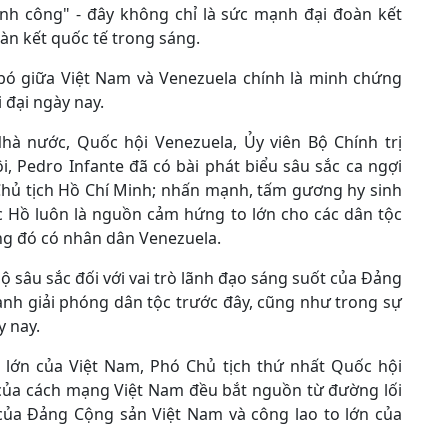
ành công" - đây không chỉ là sức mạnh đại đoàn kết
àn kết quốc tế trong sáng.
 bó giữa Việt Nam và Venezuela chính là minh chứng
 đại ngày nay.
hà nước, Quốc hội Venezuela, Ủy viên Bộ Chính trị
, Pedro Infante đã có bài phát biểu sâu sắc ca ngợi
 Chủ tịch Hồ Chí Minh; nhấn mạnh, tấm gương hy sinh
ác Hồ luôn là nguồn cảm hứng to lớn cho các dân tộc
ong đó có nhân dân Venezuela.
 sâu sắc đối với vai trò lãnh đạo sáng suốt của Đảng
nh giải phóng dân tộc trước đây, cũng như trong sự
y nay.
 lớn của Việt Nam, Phó Chủ tịch thứ nhất Quốc hội
i của cách mạng Việt Nam đều bắt nguồn từ đường lối
 của Đảng Cộng sản Việt Nam và công lao to lớn của