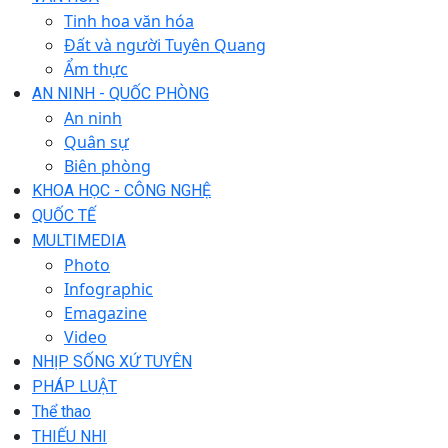
Tinh hoa văn hóa
Đất và người Tuyên Quang
Ẩm thực
AN NINH - QUỐC PHÒNG
An ninh
Quân sự
Biên phòng
KHOA HỌC - CÔNG NGHỆ
QUỐC TẾ
MULTIMEDIA
Photo
Infographic
Emagazine
Video
NHỊP SỐNG XỨ TUYÊN
PHÁP LUẬT
Thể thao
THIẾU NHI