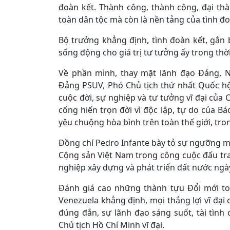
đoàn kết. Thành công, thành công, đại th
toàn dân tộc mà còn là nền tảng của tình đo
Bộ trưởng khẳng định, tình đoàn kết, gắn
sống động cho giá trị tư tưởng ấy trong thời
Về phần mình, thay mặt lãnh đạo Đảng, N
Đảng PSUV, Phó Chủ tịch thứ nhất Quốc hội
cuộc đời, sự nghiệp và tư tưởng vĩ đại của
cống hiến trọn đời vì độc lập, tự do của B
yêu chuộng hòa bình trên toàn thế giới, tr
Đồng chí Pedro Infante bày tỏ sự ngưỡng mộ
Cộng sản Việt Nam trong công cuộc đấu tra
nghiệp xây dựng và phát triển đất nước ngà
Đánh giá cao những thành tựu Đổi mới to
Venezuela khẳng định, mọi thắng lợi vĩ đạ
đúng đắn, sự lãnh đạo sáng suốt, tài tình
Chủ tịch Hồ Chí Minh vĩ đại.