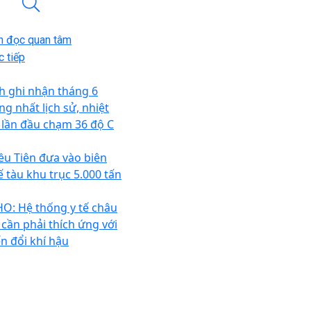
n đọc quan tâm
 tiếp
h ghi nhận tháng 6
ng nhất lịch sử, nhiệt
 lần đầu chạm 36 độ C
iều Tiên đưa vào biên
ế tàu khu trục 5.000 tấn
O: Hệ thống y tế châu
 cần phải thích ứng với
ến đổi khí hậu