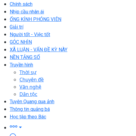
Chính sách
Nhịp cầu nhân ái
ỐNG KÍNH PHÓNG VIÊN
Giải trí
Người tốt - Việc tốt
GÓC NHÌN
XÃ LUẬN - VẤN ĐỀ KỲ NÀY
NỀN TẢNG SỐ
Truyền hình
Thời sự
Chuyên đề
Văn nghệ
Dân tộc
Tuyên Quang qua ảnh
Thông tin quảng bá
Học tập theo Bác