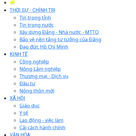
THỜI SỰ - CHÍNH TRỊ
Tin trong tỉnh
Tin trong nước
Xây dựng Đảng - Nhà nước - MTTQ
Bảo vệ nền tảng tư tưởng của Đảng
Đạo đức Hồ Chí Minh
KINH TẾ
Công nghiệp
Nông-Lâm nghiệp
Thương mại - Dịch vụ
Đầu tư
Nông thôn mới
XÃ HỘI
Giáo dục
Y tế
Lao động - việc làm
Cải cách hành chính
VĂN HÓA