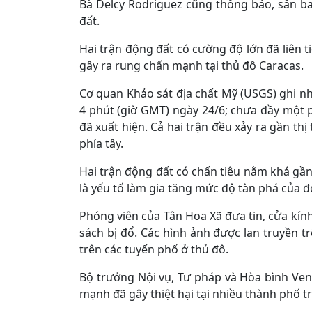
Bà Delcy Rodriguez cũng thông báo, sân ba
đất.
Hai trận động đất có cường độ lớn đã liên ti
gây ra rung chấn mạnh tại thủ đô Caracas.
Cơ quan Khảo sát địa chất Mỹ (USGS) ghi nh
4 phút (giờ GMT) ngày 24/6; chưa đầy một 
đã xuất hiện. Cả hai trận đều xảy ra gần t
phía tây.
​Hai trận động đất có chấn tiêu nằm khá gần
là yếu tố làm gia tăng mức độ tàn phá của đ
Phóng viên của Tân Hoa Xã đưa tin, cửa kính 
sách bị đổ. Các hình ảnh được lan truyền t
trên các tuyến phố ở thủ đô.
​Bộ trưởng Nội vụ, Tư pháp và Hòa bình Ve
mạnh đã gây thiệt hại tại nhiều thành phố t