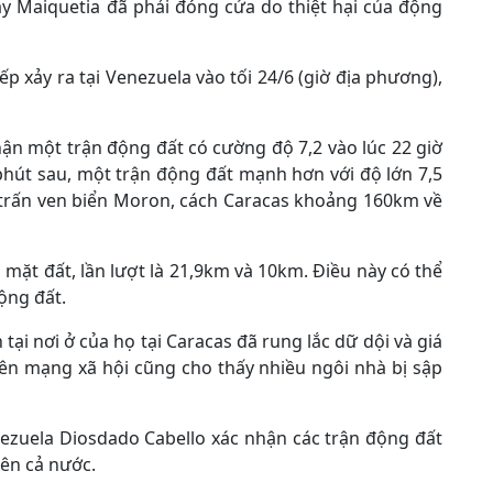
y Maiquetia đã phải đóng cửa do thiệt hại của động
ếp xảy ra tại Venezuela vào tối 24/6 (giờ địa phương),
ận một trận động đất có cường độ 7,2 vào lúc 22 giờ
phút sau, một trận động đất mạnh hơn với độ lớn 7,5
hị trấn ven biển Moron, cách Caracas khoảng 160km về
 mặt đất, lần lượt là 21,9km và 10km. Điều này có thể
ộng đất.
tại nơi ở của họ tại Caracas đã rung lắc dữ dội và giá
rên mạng xã hội cũng cho thấy nhiều ngôi nhà bị sập
nezuela Diosdado Cabello xác nhận các trận động đất
rên cả nước.