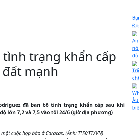
Bạ
Đọc
An
nó
 tình trạng khẩn cấp
độ
g đất mạnh
Tr
ch
WH
Âu
odriguez đã ban bố tình trạng khẩn cấp sau khi
bi
ộ lớn 7,2 và 7,5 vào tối 24/6 (giờ địa phương)
ng một cuộc họp báo ở Caracas. (Ảnh: THX/TTXVN)