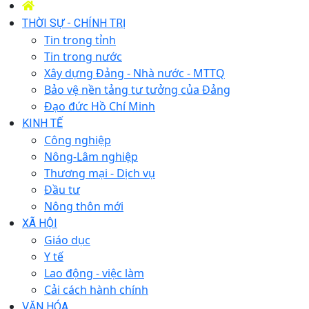
THỜI SỰ - CHÍNH TRỊ
Tin trong tỉnh
Tin trong nước
Xây dựng Đảng - Nhà nước - MTTQ
Bảo vệ nền tảng tư tưởng của Đảng
Đạo đức Hồ Chí Minh
KINH TẾ
Công nghiệp
Nông-Lâm nghiệp
Thương mại - Dịch vụ
Đầu tư
Nông thôn mới
XÃ HỘI
Giáo dục
Y tế
Lao động - việc làm
Cải cách hành chính
VĂN HÓA