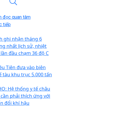
n đọc quan tâm
 tiếp
h ghi nhận tháng 6
ng nhất lịch sử, nhiệt
 lần đầu chạm 36 độ C
iều Tiên đưa vào biên
ế tàu khu trục 5.000 tấn
O: Hệ thống y tế châu
 cần phải thích ứng với
ến đổi khí hậu