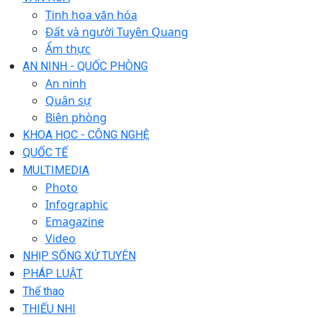
Tinh hoa văn hóa
Đất và người Tuyên Quang
Ẩm thực
AN NINH - QUỐC PHÒNG
An ninh
Quân sự
Biên phòng
KHOA HỌC - CÔNG NGHỆ
QUỐC TẾ
MULTIMEDIA
Photo
Infographic
Emagazine
Video
NHỊP SỐNG XỨ TUYÊN
PHÁP LUẬT
Thể thao
THIẾU NHI