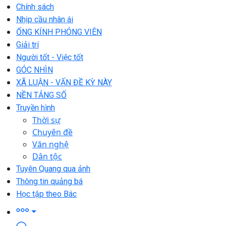
Chính sách
Nhịp cầu nhân ái
ỐNG KÍNH PHÓNG VIÊN
Giải trí
Người tốt - Việc tốt
GÓC NHÌN
XÃ LUẬN - VẤN ĐỀ KỲ NÀY
NỀN TẢNG SỐ
Truyền hình
Thời sự
Chuyên đề
Văn nghệ
Dân tộc
Tuyên Quang qua ảnh
Thông tin quảng bá
Học tập theo Bác